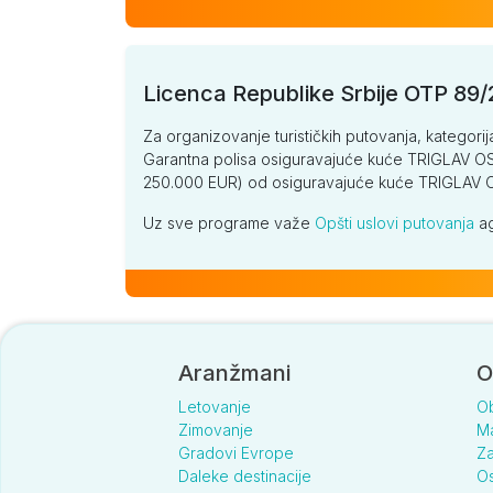
Licenca Republike Srbije OTP 89
Za organizovanje turističkih putovanja, kategorij
Garantna polisa osiguravajuće kuće TRIGLAV OSI
250.000 EUR) od osiguravajuće kuće TRIGLA
Uz sve programe važe
Opšti uslovi putovanja
ag
Aranžmani
O
Letovanje
O
Zimovanje
Ma
Gradovi Evrope
Za
Daleke destinacije
Os