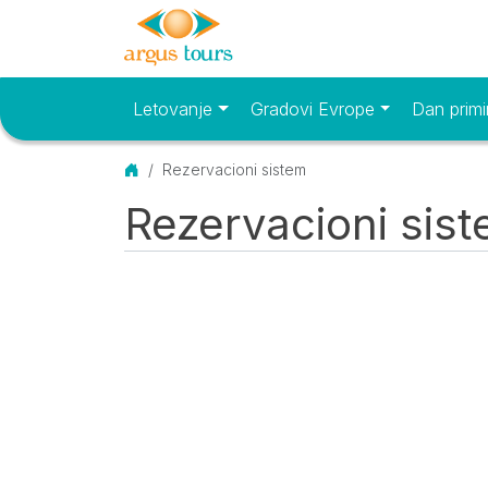
Letovanje
Gradovi Evrope
Dan primi
Osnovni meni
Početna
Rezervacioni sistem
Rezervacioni sis