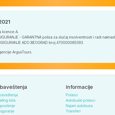
/2021
a licence A.
GURANJE - GARANTNA polisa za slučaj insolventnosti i radi naknade š
V OSIGURANJE ADO BEOGRAD broj 470000065393.
encije ArgusTours.
baveštenja
Informacije
baveštenja
Polasci
iling lista
Autobuski polasci
poslenje
Najam autobusa
iguranje
Transferi