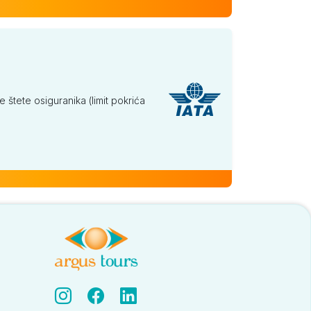
tete osiguranika (limit pokrića