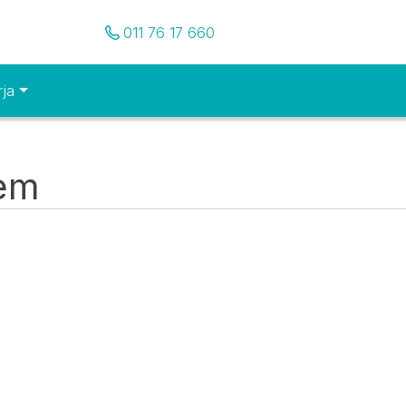
Pozovite nas
011 76 17 660
rja
tem