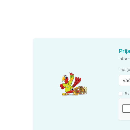
Prij
Infor
Ime (
Sl
Kompan