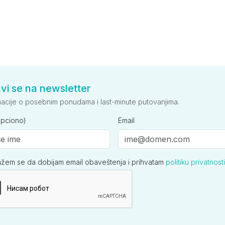
avi se na newsletter
macije o posebnim ponudama i last-minute putovanjima.
opciono)
Email
ažem se da dobijam email obaveštenja i prihvatam
politiku privatnosti
ija