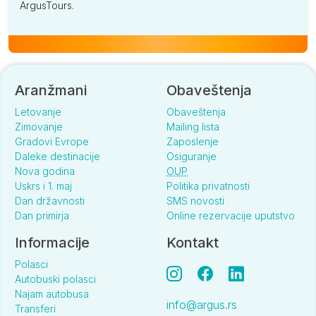
ArgusTours.
Aranžmani
Obaveštenja
Letovanje
Obaveštenja
Zimovanje
Mailing lista
Gradovi Evrope
Zaposlenje
Daleke destinacije
Osiguranje
Nova godina
OUP
Uskrs i 1. maj
Politika privatnosti
Dan državnosti
SMS novosti
Dan primirja
Online rezervacije uputstvo
Informacije
Kontakt
Polasci
Autobuski polasci
Najam autobusa
info@argus.rs
Transferi