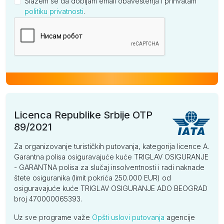
Slažem se da dobijam email obaveštenja i prihvatam
politiku privatnosti
.
Kompanija
Licenca Republike Srbije OTP
89/2021
Za organizovanje turističkih putovanja, kategorija licence A.
Garantna polisa osiguravajuće kuće TRIGLAV OSIGURANJE
- GARANTNA polisa za slučaj insolventnosti i radi naknade
štete osiguranika (limit pokrića 250.000 EUR) od
osiguravajuće kuće TRIGLAV OSIGURANJE ADO BEOGRAD
broj 470000065393.
Uz sve programe važe
Opšti uslovi putovanja
agencije