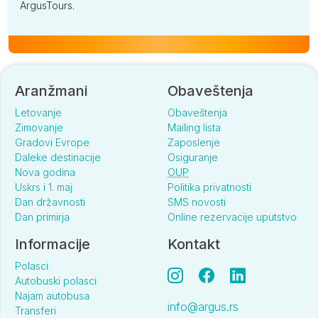
ArgusTours.
Aranžmani
Obaveštenja
Letovanje
Obaveštenja
Zimovanje
Mailing lista
Gradovi Evrope
Zaposlenje
Daleke destinacije
Osiguranje
Nova godina
OUP
Uskrs i 1. maj
Politika privatnosti
Dan državnosti
SMS novosti
Dan primirja
Online rezervacije uputstvo
Informacije
Kontakt
Polasci
Autobuski polasci
Najam autobusa
info@argus.rs
Transferi