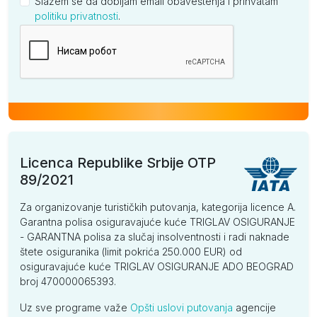
Slažem se da dobijam email obaveštenja i prihvatam
politiku privatnosti
.
Kompanija
Licenca Republike Srbije OTP
89/2021
Za organizovanje turističkih putovanja, kategorija licence A.
Garantna polisa osiguravajuće kuće TRIGLAV OSIGURANJE
- GARANTNA polisa za slučaj insolventnosti i radi naknade
štete osiguranika (limit pokrića 250.000 EUR) od
osiguravajuće kuće TRIGLAV OSIGURANJE ADO BEOGRAD
broj 470000065393.
Uz sve programe važe
Opšti uslovi putovanja
agencije