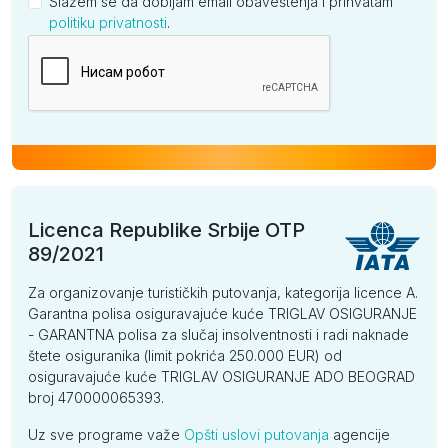
Slažem se da dobijam email obaveštenja i prihvatam
politiku privatnosti
.
Kompanija
Licenca Republike Srbije OTP
89/2021
Za organizovanje turističkih putovanja, kategorija licence A.
Garantna polisa osiguravajuće kuće TRIGLAV OSIGURANJE
- GARANTNA polisa za slučaj insolventnosti i radi naknade
štete osiguranika (limit pokrića 250.000 EUR) od
osiguravajuće kuće TRIGLAV OSIGURANJE ADO BEOGRAD
broj 470000065393.
Uz sve programe važe
Opšti uslovi putovanja
agencije