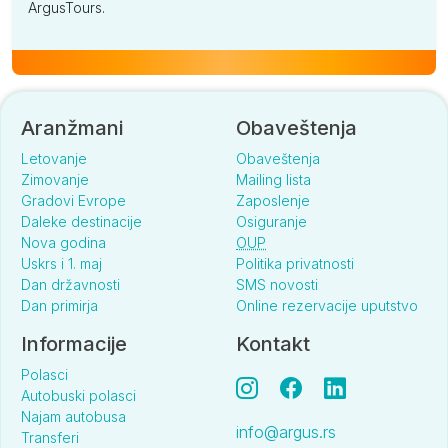
ArgusTours.
Aranžmani
Obaveštenja
Letovanje
Obaveštenja
Zimovanje
Mailing lista
Gradovi Evrope
Zaposlenje
Daleke destinacije
Osiguranje
Nova godina
OUP
Uskrs i 1. maj
Politika privatnosti
Dan državnosti
SMS novosti
Dan primirja
Online rezervacije uputstvo
Informacije
Kontakt
Polasci
Autobuski polasci
Najam autobusa
info@argus.rs
Transferi