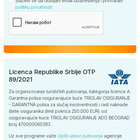
Slažem se da dobijam email obaveštenja i prihvatam
politiku privatnosti
.
Kompanija
Licenca Republike Srbije OTP
89/2021
Za organizovanje turističkih putovanja, kategorija licence A.
Garantna polisa osiguravajuće kuće TRIGLAV OSIGURANJE
- GARANTNA polisa za slučaj insolventnosti i radi naknade
štete osiguranika (limit pokrića 250.000 EUR) od
osiguravajuće kuće TRIGLAV OSIGURANJE ADO BEOGRAD
broj 470000065393.
Uz sve programe važe
Opšti uslovi putovanja
agencije