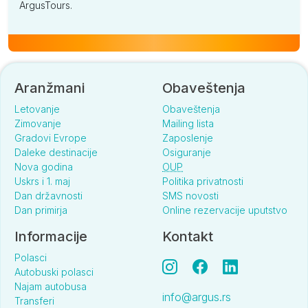
ArgusTours.
Aranžmani
Obaveštenja
Letovanje
Obaveštenja
Zimovanje
Mailing lista
Gradovi Evrope
Zaposlenje
Daleke destinacije
Osiguranje
Nova godina
OUP
Uskrs i 1. maj
Politika privatnosti
Dan državnosti
SMS novosti
Dan primirja
Online rezervacije uputstvo
Informacije
Kontakt
Polasci
Autobuski polasci
Najam autobusa
info@argus.rs
Transferi