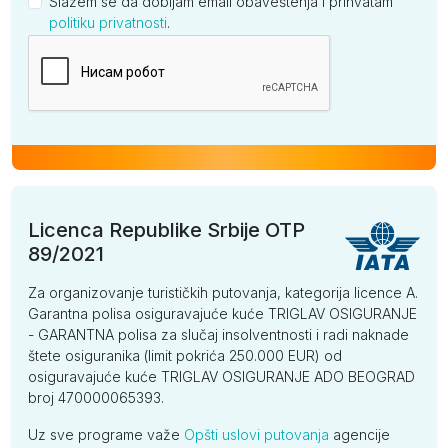
Slažem se da dobijam email obaveštenja i prihvatam
politiku privatnosti
.
Kompanija
Licenca Republike Srbije OTP
89/2021
Za organizovanje turističkih putovanja, kategorija licence A.
Garantna polisa osiguravajuće kuće TRIGLAV OSIGURANJE
- GARANTNA polisa za slučaj insolventnosti i radi naknade
štete osiguranika (limit pokrića 250.000 EUR) od
osiguravajuće kuće TRIGLAV OSIGURANJE ADO BEOGRAD
broj 470000065393.
Uz sve programe važe
Opšti uslovi putovanja
agencije