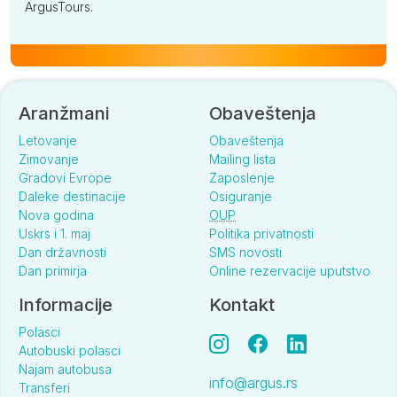
ArgusTours.
Aranžmani
Obaveštenja
Letovanje
Obaveštenja
Zimovanje
Mailing lista
Gradovi Evrope
Zaposlenje
Daleke destinacije
Osiguranje
Nova godina
OUP
Uskrs i 1. maj
Politika privatnosti
Dan državnosti
SMS novosti
Dan primirja
Online rezervacije uputstvo
Informacije
Kontakt
Polasci
Autobuski polasci
Najam autobusa
info@argus.rs
Transferi