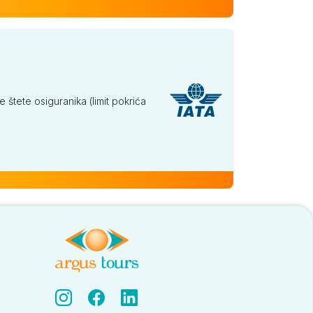
tete osiguranika (limit pokrića