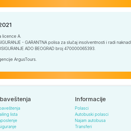
/2021
a licence A.
GURANJE - GARANTNA polisa za slučaj insolventnosti i radi naknade š
V OSIGURANJE ADO BEOGRAD broj 470000065393.
encije ArgusTours.
baveštenja
Informacije
baveštenja
Polasci
iling lista
Autobuski polasci
poslenje
Najam autobusa
iguranje
Transferi