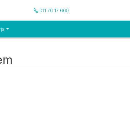
Pozovite nas
011 76 17 660
rja
tem