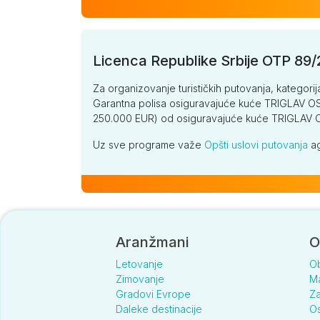
Licenca Republike Srbije OTP 89
Za organizovanje turističkih putovanja, kategorij
Garantna polisa osiguravajuće kuće TRIGLAV OSI
250.000 EUR) od osiguravajuće kuće TRIGLA
Uz sve programe važe
Opšti uslovi putovanja
ag
Aranžmani
O
Letovanje
O
Zimovanje
Ma
Gradovi Evrope
Za
Daleke destinacije
Os