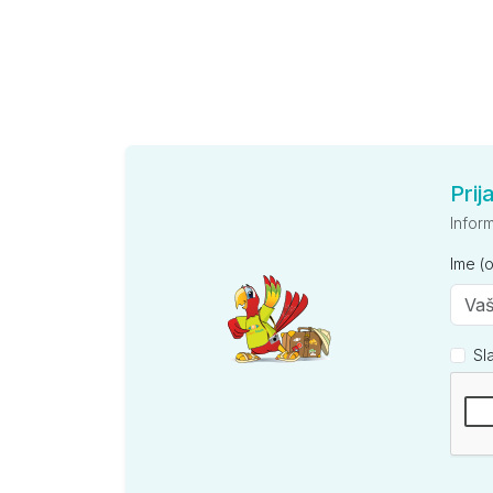
Prij
Infor
Ime (
Sl
Kompan