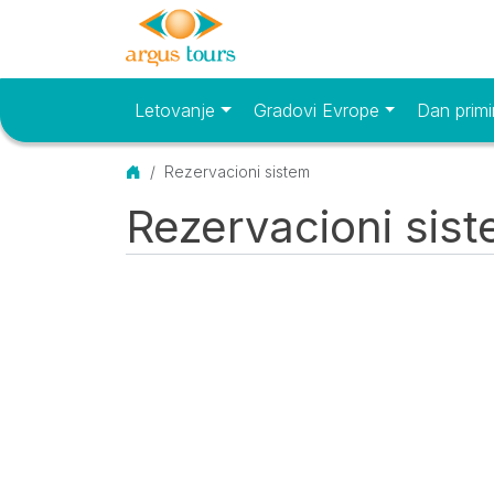
Letovanje
Gradovi Evrope
Dan primi
Osnovni meni
Početna
Rezervacioni sistem
Rezervacioni sis