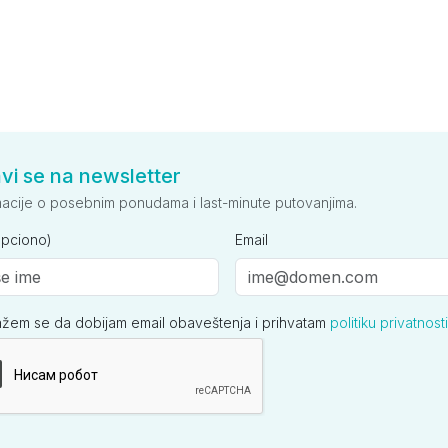
avi se na newsletter
macije o posebnim ponudama i last-minute putovanjima.
opciono)
Email
ažem se da dobijam email obaveštenja i prihvatam
politiku privatnosti
ija