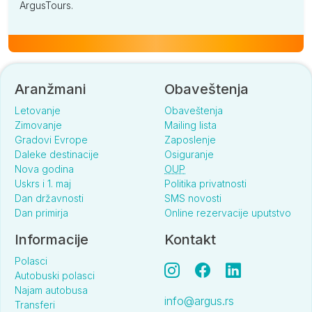
ArgusTours.
Aranžmani
Obaveštenja
Letovanje
Obaveštenja
Zimovanje
Mailing lista
Gradovi Evrope
Zaposlenje
Daleke destinacije
Osiguranje
Nova godina
OUP
Uskrs i 1. maj
Politika privatnosti
Dan državnosti
SMS novosti
Dan primirja
Online rezervacije uputstvo
Informacije
Kontakt
Polasci
Autobuski polasci
Najam autobusa
info@argus.rs
Transferi