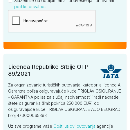
Slažem se da dobijam email obaveštenja i prihvatam
politiku privatnosti
.
Kompanija
Licenca Republike Srbije OTP
89/2021
Za organizovanje turističkih putovanja, kategorija licence A.
Garantna polisa osiguravajuće kuće TRIGLAV OSIGURANJE
- GARANTNA polisa za slučaj insolventnosti i radi naknade
štete osiguranika (limit pokrića 250.000 EUR) od
osiguravajuće kuće TRIGLAV OSIGURANJE ADO BEOGRAD
broj 470000065393.
Uz sve programe važe
Opšti uslovi putovanja
agencije