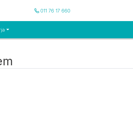
Pozovite nas
011 76 17 660
rja
tem