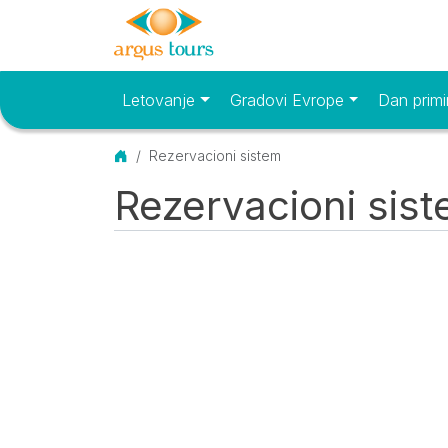
Letovanje
Gradovi Evrope
Dan primi
Osnovni meni
Početna
Rezervacioni sistem
Rezervacioni sis