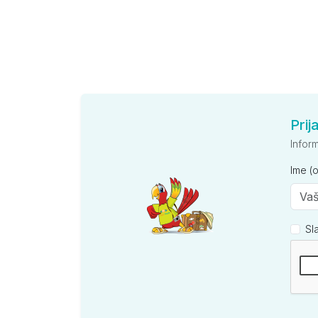
Prij
Infor
Ime (
Sl
Kompan