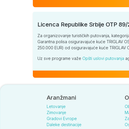
Licenca Republike Srbije OTP 89
Za organizovanje turističkih putovanja, kategorij
Garantna polisa osiguravajuće kuće TRIGLAV OSI
250.000 EUR) od osiguravajuće kuće TRIGLA
Uz sve programe važe
Opšti uslovi putovanja
ag
Aranžmani
O
Letovanje
O
Zimovanje
Ma
Gradovi Evrope
Za
Daleke destinacije
Os