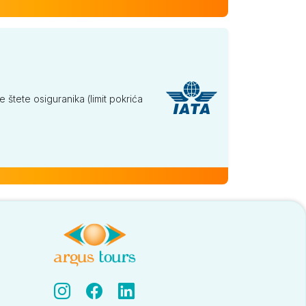
tete osiguranika (limit pokrića