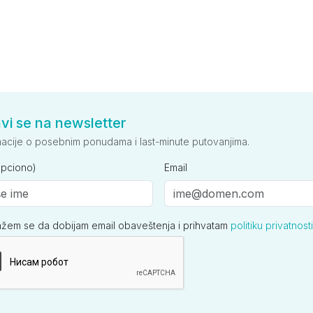
avi se na newsletter
macije o posebnim ponudama i last-minute putovanjima.
opciono)
Email
ažem se da dobijam email obaveštenja i prihvatam
politiku privatnosti
ija