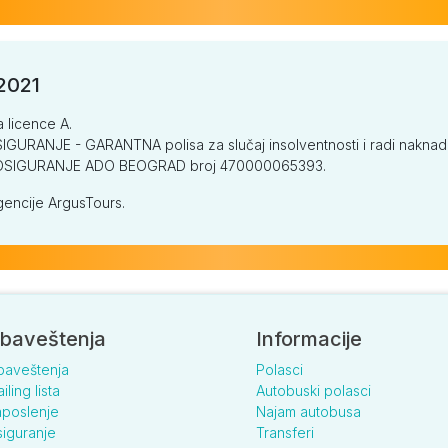
/2021
a licence A.
GURANJE - GARANTNA polisa za slučaj insolventnosti i radi naknade š
V OSIGURANJE ADO BEOGRAD broj 470000065393.
encije ArgusTours.
baveštenja
Informacije
baveštenja
Polasci
iling lista
Autobuski polasci
poslenje
Najam autobusa
iguranje
Transferi