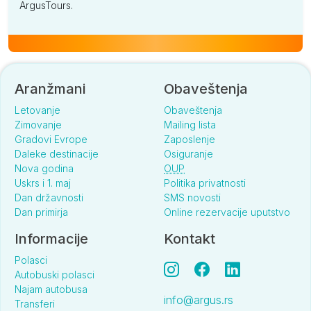
ArgusTours.
Aranžmani
Obaveštenja
Letovanje
Obaveštenja
Zimovanje
Mailing lista
Gradovi Evrope
Zaposlenje
Daleke destinacije
Osiguranje
Nova godina
OUP
Uskrs i 1. maj
Politika privatnosti
Dan državnosti
SMS novosti
Dan primirja
Online rezervacije uputstvo
Informacije
Kontakt
Polasci
Autobuski polasci
Najam autobusa
info@argus.rs
Transferi