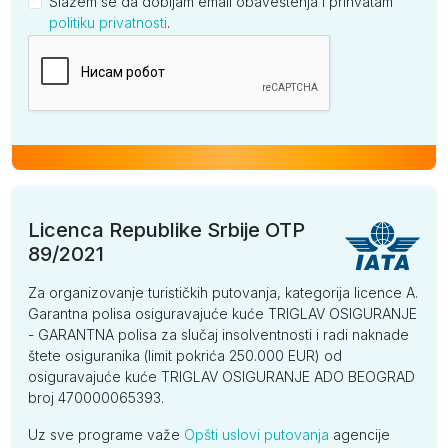
Slažem se da dobijam email obaveštenja i prihvatam
politiku privatnosti
.
Kompanija
Licenca Republike Srbije OTP
89/2021
Za organizovanje turističkih putovanja, kategorija licence A.
Garantna polisa osiguravajuće kuće TRIGLAV OSIGURANJE
- GARANTNA polisa za slučaj insolventnosti i radi naknade
štete osiguranika (limit pokrića 250.000 EUR) od
osiguravajuće kuće TRIGLAV OSIGURANJE ADO BEOGRAD
broj 470000065393.
Uz sve programe važe
Opšti uslovi putovanja
agencije