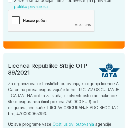
Slažem se da dobijam email obaveštenja i prihvatam
politiku privatnosti
.
Kompanija
Licenca Republike Srbije OTP
89/2021
Za organizovanje turističkih putovanja, kategorija licence A.
Garantna polisa osiguravajuće kuće TRIGLAV OSIGURANJE
- GARANTNA polisa za slučaj insolventnosti i radi naknade
štete osiguranika (limit pokrića 250.000 EUR) od
osiguravajuće kuće TRIGLAV OSIGURANJE ADO BEOGRAD
broj 470000065393.
Uz sve programe važe
Opšti uslovi putovanja
agencije