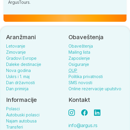
ArgusTours.
Aranžmani
Obaveštenja
Letovanje
Obaveštenja
Zimovanje
Mailing lista
Gradovi Evrope
Zaposlenje
Daleke destinacije
Osiguranje
Nova godina
OUP
Uskrs i 1. maj
Politika privatnosti
Dan državnosti
SMS novosti
Dan primirja
Online rezervacije uputstvo
Informacije
Kontakt
Polasci
Autobuski polasci
Najam autobusa
info@argus.rs
Transferi