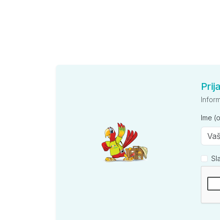
Prij
Infor
Ime (
Sl
Kompan