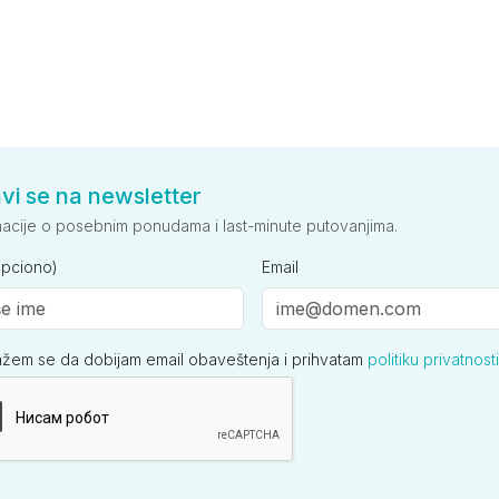
avi se na newsletter
macije o posebnim ponudama i last-minute putovanjima.
opciono)
Email
ažem se da dobijam email obaveštenja i prihvatam
politiku privatnosti
ija