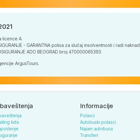
/2021
a licence A.
GURANJE - GARANTNA polisa za slučaj insolventnosti i radi naknade š
V OSIGURANJE ADO BEOGRAD broj 470000065393.
encije ArgusTours.
baveštenja
Informacije
baveštenja
Polasci
iling lista
Autobuski polasci
poslenje
Najam autobusa
iguranje
Transferi