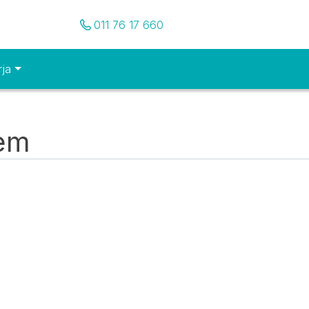
Pozovite nas
011 76 17 660
rja
tem