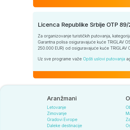
Licenca Republike Srbije OTP 89
Za organizovanje turističkih putovanja, kategorij
Garantna polisa osiguravajuće kuće TRIGLAV OSI
250.000 EUR) od osiguravajuće kuće TRIGLA
Uz sve programe važe
Opšti uslovi putovanja
ag
Aranžmani
O
Letovanje
O
Zimovanje
Ma
Gradovi Evrope
Za
Daleke destinacije
Os