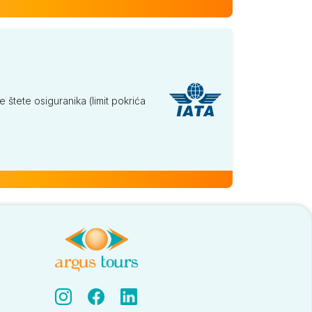
tete osiguranika (limit pokrića