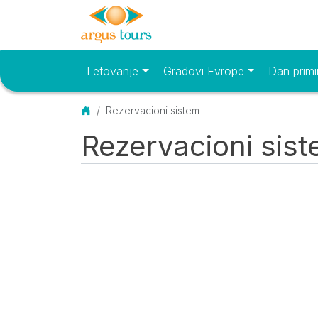
Letovanje
Gradovi Evrope
Dan primi
Osnovni meni
Početna
Rezervacioni sistem
Rezervacioni sis