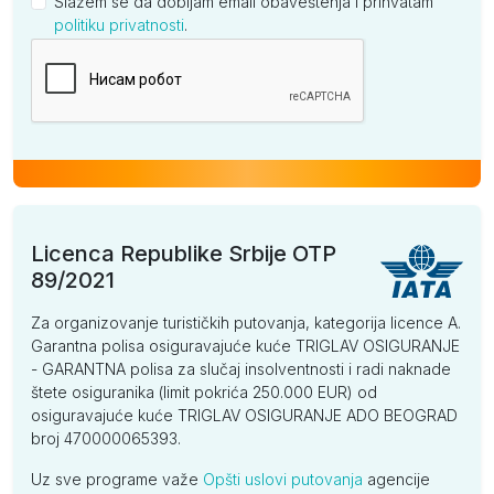
Slažem se da dobijam email obaveštenja i prihvatam
politiku privatnosti
.
Kompanija
Licenca Republike Srbije OTP
89/2021
Za organizovanje turističkih putovanja, kategorija licence A.
Garantna polisa osiguravajuće kuće TRIGLAV OSIGURANJE
- GARANTNA polisa za slučaj insolventnosti i radi naknade
štete osiguranika (limit pokrića 250.000 EUR) od
osiguravajuće kuće TRIGLAV OSIGURANJE ADO BEOGRAD
broj 470000065393.
Uz sve programe važe
Opšti uslovi putovanja
agencije