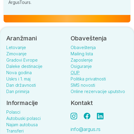
ArgusTours.
Aranžmani
Obaveštenja
Letovanje
Obaveštenja
Zimovanje
Mailing lista
Gradovi Evrope
Zaposlenje
Daleke destinacije
Osiguranje
Nova godina
OUP
Uskrs i 1. maj
Politika privatnosti
Dan državnosti
SMS novosti
Dan primirja
Online rezervacije uputstvo
Informacije
Kontakt
Polasci
Autobuski polasci
Najam autobusa
info@argus.rs
Transferi