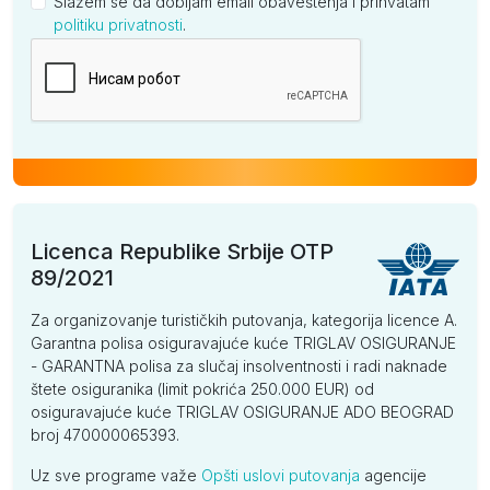
Slažem se da dobijam email obaveštenja i prihvatam
politiku privatnosti
.
Kompanija
Licenca Republike Srbije OTP
89/2021
Za organizovanje turističkih putovanja, kategorija licence A.
Garantna polisa osiguravajuće kuće TRIGLAV OSIGURANJE
- GARANTNA polisa za slučaj insolventnosti i radi naknade
štete osiguranika (limit pokrića 250.000 EUR) od
osiguravajuće kuće TRIGLAV OSIGURANJE ADO BEOGRAD
broj 470000065393.
Uz sve programe važe
Opšti uslovi putovanja
agencije