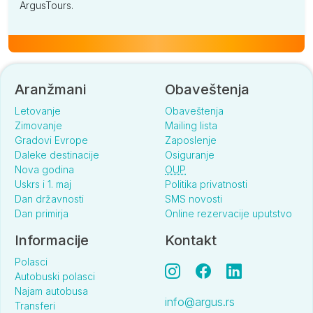
ArgusTours.
Aranžmani
Obaveštenja
Letovanje
Obaveštenja
Zimovanje
Mailing lista
Gradovi Evrope
Zaposlenje
Daleke destinacije
Osiguranje
Nova godina
OUP
Uskrs i 1. maj
Politika privatnosti
Dan državnosti
SMS novosti
Dan primirja
Online rezervacije uputstvo
Informacije
Kontakt
Polasci
Autobuski polasci
Najam autobusa
info@argus.rs
Transferi