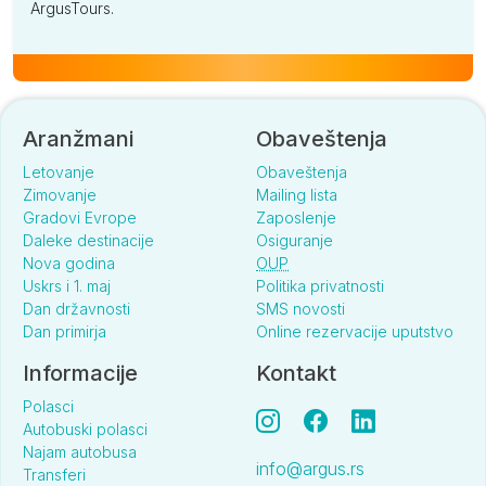
ArgusTours.
Aranžmani
Obaveštenja
Letovanje
Obaveštenja
Zimovanje
Mailing lista
Gradovi Evrope
Zaposlenje
Daleke destinacije
Osiguranje
Nova godina
OUP
Uskrs i 1. maj
Politika privatnosti
Dan državnosti
SMS novosti
Dan primirja
Online rezervacije uputstvo
Informacije
Kontakt
Polasci
Autobuski polasci
Najam autobusa
info@argus.rs
Transferi