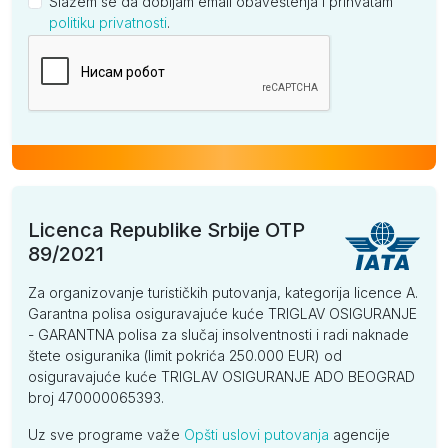
Slažem se da dobijam email obaveštenja i prihvatam
politiku privatnosti
.
Kompanija
Licenca Republike Srbije OTP
89/2021
Za organizovanje turističkih putovanja, kategorija licence A.
Garantna polisa osiguravajuće kuće TRIGLAV OSIGURANJE
- GARANTNA polisa za slučaj insolventnosti i radi naknade
štete osiguranika (limit pokrića 250.000 EUR) od
osiguravajuće kuće TRIGLAV OSIGURANJE ADO BEOGRAD
broj 470000065393.
Uz sve programe važe
Opšti uslovi putovanja
agencije