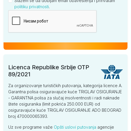
Slažem se da dobijam email obaveštenja i prihvatam
politiku privatnosti
.
Kompanija
Licenca Republike Srbije OTP
89/2021
Za organizovanje turističkih putovanja, kategorija licence A.
Garantna polisa osiguravajuće kuće TRIGLAV OSIGURANJE
- GARANTNA polisa za slučaj insolventnosti i radi naknade
štete osiguranika (limit pokrića 250.000 EUR) od
osiguravajuće kuće TRIGLAV OSIGURANJE ADO BEOGRAD
broj 470000065393.
Uz sve programe važe
Opšti uslovi putovanja
agencije