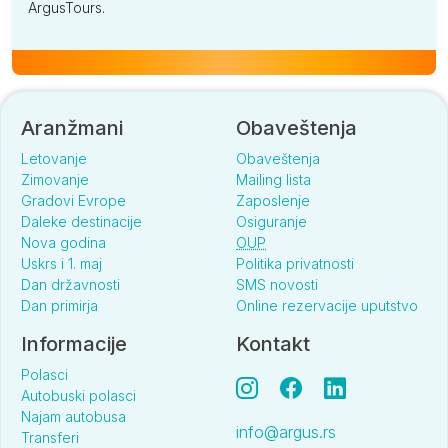
ArgusTours.
Aranžmani
Obaveštenja
Letovanje
Obaveštenja
Zimovanje
Mailing lista
Gradovi Evrope
Zaposlenje
Daleke destinacije
Osiguranje
Nova godina
OUP
Uskrs i 1. maj
Politika privatnosti
Dan državnosti
SMS novosti
Dan primirja
Online rezervacije uputstvo
Informacije
Kontakt
Polasci
Autobuski polasci
Najam autobusa
info@argus.rs
Transferi