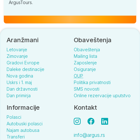
ArgusTours.
Aranžmani
Obaveštenja
Letovanje
Obaveštenja
Zimovanje
Mailing lista
Gradovi Evrope
Zaposlenje
Daleke destinacije
Osiguranje
Nova godina
OUP
Uskrs i 1. maj
Politika privatnosti
Dan državnosti
SMS novosti
Dan primirja
Online rezervacije uputstvo
Informacije
Kontakt
Polasci
Autobuski polasci
Najam autobusa
info@argus.rs
Transferi