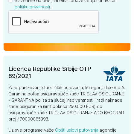
Slažem se da dobijam email obaveštenja i prihvatam
politiku privatnosti
.
Kompanija
Licenca Republike Srbije OTP
89/2021
Za organizovanje turističkih putovanja, kategorija licence A.
Garantna polisa osiguravajuće kuće TRIGLAV OSIGURANJE
- GARANTNA polisa za slučaj insolventnosti i radi naknade
štete osiguranika (limit pokrića 250.000 EUR) od
osiguravajuće kuće TRIGLAV OSIGURANJE ADO BEOGRAD
broj 470000065393.
Uz sve programe važe
Opšti uslovi putovanja
agencije