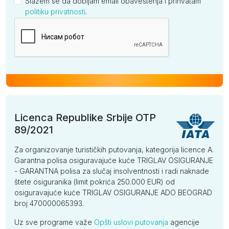
Slažem se da dobijam email obaveštenja i prihvatam
politiku privatnosti
.
Kompanija
Licenca Republike Srbije OTP
89/2021
Za organizovanje turističkih putovanja, kategorija licence A.
Garantna polisa osiguravajuće kuće TRIGLAV OSIGURANJE
- GARANTNA polisa za slučaj insolventnosti i radi naknade
štete osiguranika (limit pokrića 250.000 EUR) od
osiguravajuće kuće TRIGLAV OSIGURANJE ADO BEOGRAD
broj 470000065393.
Uz sve programe važe
Opšti uslovi putovanja
agencije