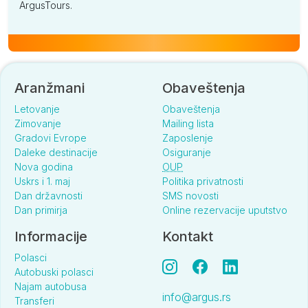
ArgusTours.
Aranžmani
Obaveštenja
Letovanje
Obaveštenja
Zimovanje
Mailing lista
Gradovi Evrope
Zaposlenje
Daleke destinacije
Osiguranje
Nova godina
OUP
Uskrs i 1. maj
Politika privatnosti
Dan državnosti
SMS novosti
Dan primirja
Online rezervacije uputstvo
Informacije
Kontakt
Polasci
Autobuski polasci
Najam autobusa
info@argus.rs
Transferi