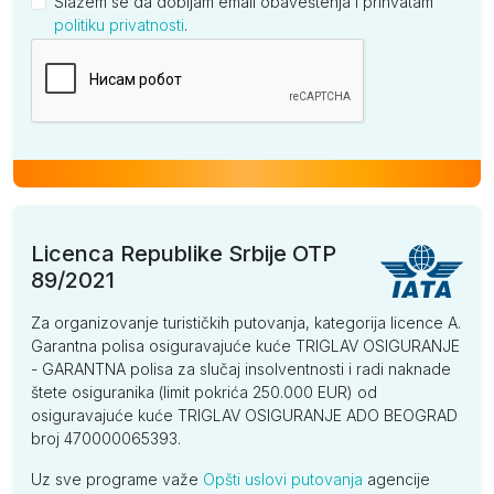
Slažem se da dobijam email obaveštenja i prihvatam
politiku privatnosti
.
Kompanija
Licenca Republike Srbije OTP
89/2021
Za organizovanje turističkih putovanja, kategorija licence A.
Garantna polisa osiguravajuće kuće TRIGLAV OSIGURANJE
- GARANTNA polisa za slučaj insolventnosti i radi naknade
štete osiguranika (limit pokrića 250.000 EUR) od
osiguravajuće kuće TRIGLAV OSIGURANJE ADO BEOGRAD
broj 470000065393.
Uz sve programe važe
Opšti uslovi putovanja
agencije