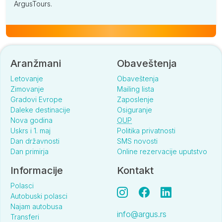
ArgusTours.
Aranžmani
Obaveštenja
Letovanje
Obaveštenja
Zimovanje
Mailing lista
Gradovi Evrope
Zaposlenje
Daleke destinacije
Osiguranje
Nova godina
OUP
Uskrs i 1. maj
Politika privatnosti
Dan državnosti
SMS novosti
Dan primirja
Online rezervacije uputstvo
Informacije
Kontakt
Polasci
Autobuski polasci
Najam autobusa
info@argus.rs
Transferi