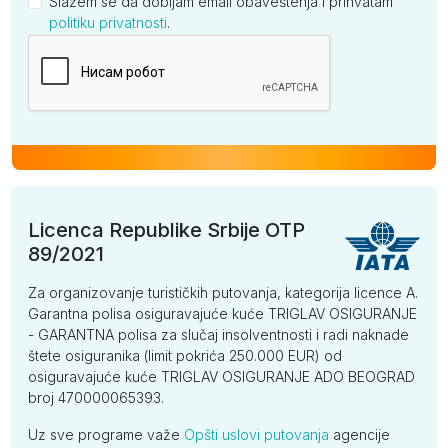
Slažem se da dobijam email obaveštenja i prihvatam
politiku privatnosti
.
Kompanija
Licenca Republike Srbije OTP
89/2021
Za organizovanje turističkih putovanja, kategorija licence A.
Garantna polisa osiguravajuće kuće TRIGLAV OSIGURANJE
- GARANTNA polisa za slučaj insolventnosti i radi naknade
štete osiguranika (limit pokrića 250.000 EUR) od
osiguravajuće kuće TRIGLAV OSIGURANJE ADO BEOGRAD
broj 470000065393.
Uz sve programe važe
Opšti uslovi putovanja
agencije