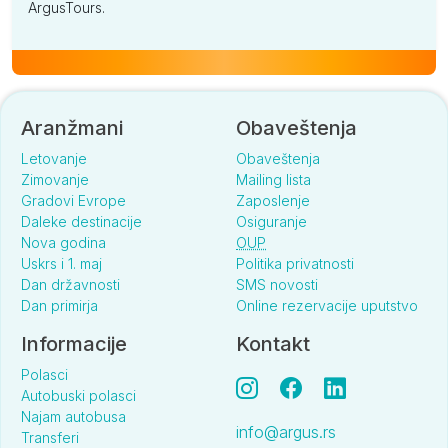
ArgusTours.
Aranžmani
Obaveštenja
Letovanje
Obaveštenja
Zimovanje
Mailing lista
Gradovi Evrope
Zaposlenje
Daleke destinacije
Osiguranje
Nova godina
OUP
Uskrs i 1. maj
Politika privatnosti
Dan državnosti
SMS novosti
Dan primirja
Online rezervacije uputstvo
Informacije
Kontakt
Polasci
Autobuski polasci
Najam autobusa
info@argus.rs
Transferi