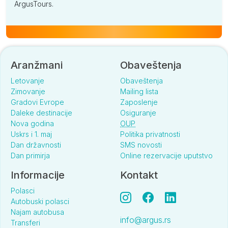
ArgusTours.
Aranžmani
Obaveštenja
Letovanje
Obaveštenja
Zimovanje
Mailing lista
Gradovi Evrope
Zaposlenje
Daleke destinacije
Osiguranje
Nova godina
OUP
Uskrs i 1. maj
Politika privatnosti
Dan državnosti
SMS novosti
Dan primirja
Online rezervacije uputstvo
Informacije
Kontakt
Polasci
Autobuski polasci
Najam autobusa
info@argus.rs
Transferi