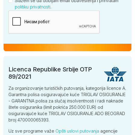
Slažem se da dobijam email obaveštenja i prihvatam
politiku privatnosti
.
Kompanija
Licenca Republike Srbije OTP
89/2021
Za organizovanje turističkih putovanja, kategorija licence A.
Garantna polisa osiguravajuće kuće TRIGLAV OSIGURANJE
- GARANTNA polisa za slučaj insolventnosti i radi naknade
štete osiguranika (limit pokrića 250.000 EUR) od
osiguravajuće kuće TRIGLAV OSIGURANJE ADO BEOGRAD
broj 470000065393.
Uz sve programe važe
Opšti uslovi putovanja
agencije