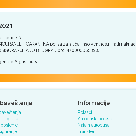
/2021
a licence A.
GURANJE - GARANTNA polisa za slučaj insolventnosti i radi naknade š
V OSIGURANJE ADO BEOGRAD broj 470000065393.
encije ArgusTours.
baveštenja
Informacije
baveštenja
Polasci
iling lista
Autobuski polasci
poslenje
Najam autobusa
iguranje
Transferi