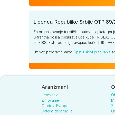
Licenca Republike Srbije OTP 89
Za organizovanje turističkih putovanja, kategorij
Garantna polisa osiguravajuće kuće TRIGLAV OSI
250.000 EUR) od osiguravajuće kuće TRIGLA
Uz sve programe važe
Opšti uslovi putovanja
ag
Aranžmani
O
Letovanje
O
Zimovanje
Ma
Gradovi Evrope
Za
Daleke destinacije
Os