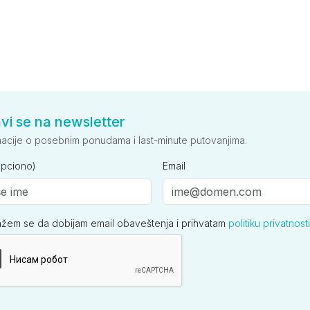
avi se na newsletter
macije o posebnim ponudama i last-minute putovanjima.
opciono)
Email
ažem se da dobijam email obaveštenja i prihvatam
politiku privatnosti
ija