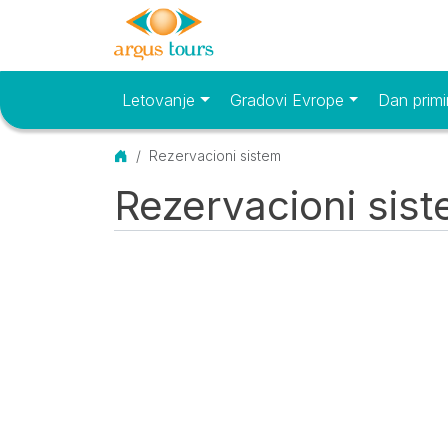
Letovanje
Gradovi Evrope
Dan primi
Osnovni meni
Početna
Rezervacioni sistem
Rezervacioni sis