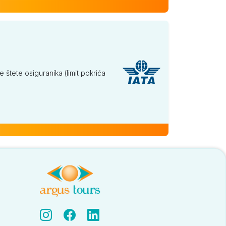
tete osiguranika (limit pokrića