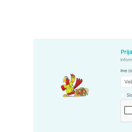
Prij
Infor
Ime (
Sl
Kompan