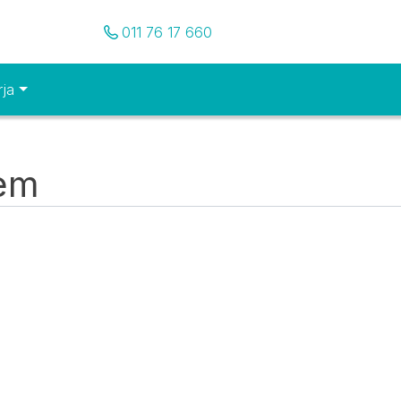
Pozovite nas
011 76 17 660
rja
tem