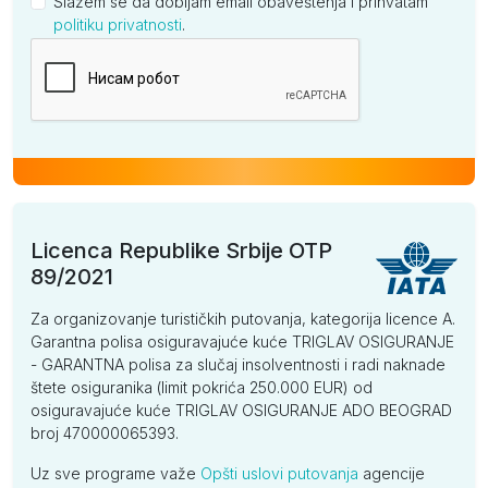
Slažem se da dobijam email obaveštenja i prihvatam
politiku privatnosti
.
Kompanija
Licenca Republike Srbije OTP
89/2021
Za organizovanje turističkih putovanja, kategorija licence A.
Garantna polisa osiguravajuće kuće TRIGLAV OSIGURANJE
- GARANTNA polisa za slučaj insolventnosti i radi naknade
štete osiguranika (limit pokrića 250.000 EUR) od
osiguravajuće kuće TRIGLAV OSIGURANJE ADO BEOGRAD
broj 470000065393.
Uz sve programe važe
Opšti uslovi putovanja
agencije