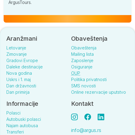
ArgusTours.
Aranžmani
Obaveštenja
Letovanje
Obaveštenja
Zimovanje
Mailing lista
Gradovi Evrope
Zaposlenje
Daleke destinacije
Osiguranje
Nova godina
OUP
Uskrs i 1. maj
Politika privatnosti
Dan državnosti
SMS novosti
Dan primirja
Online rezervacije uputstvo
Informacije
Kontakt
Polasci
Autobuski polasci
Najam autobusa
info@argus.rs
Transferi