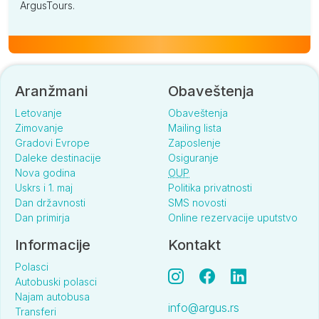
ArgusTours.
Aranžmani
Obaveštenja
Letovanje
Obaveštenja
Zimovanje
Mailing lista
Gradovi Evrope
Zaposlenje
Daleke destinacije
Osiguranje
Nova godina
OUP
Uskrs i 1. maj
Politika privatnosti
Dan državnosti
SMS novosti
Dan primirja
Online rezervacije uputstvo
Informacije
Kontakt
Polasci
Autobuski polasci
Najam autobusa
info@argus.rs
Transferi