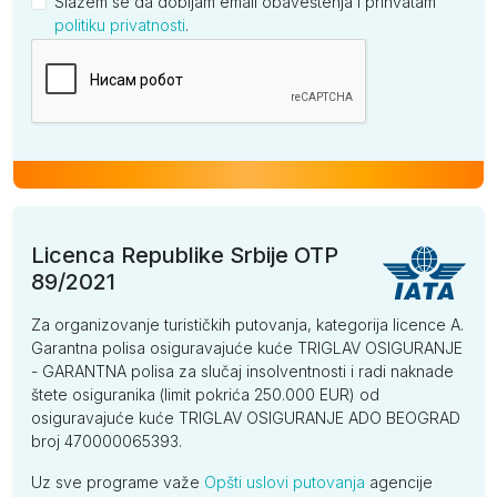
Slažem se da dobijam email obaveštenja i prihvatam
politiku privatnosti
.
Kompanija
Licenca Republike Srbije OTP
89/2021
Za organizovanje turističkih putovanja, kategorija licence A.
Garantna polisa osiguravajuće kuće TRIGLAV OSIGURANJE
- GARANTNA polisa za slučaj insolventnosti i radi naknade
štete osiguranika (limit pokrića 250.000 EUR) od
osiguravajuće kuće TRIGLAV OSIGURANJE ADO BEOGRAD
broj 470000065393.
Uz sve programe važe
Opšti uslovi putovanja
agencije