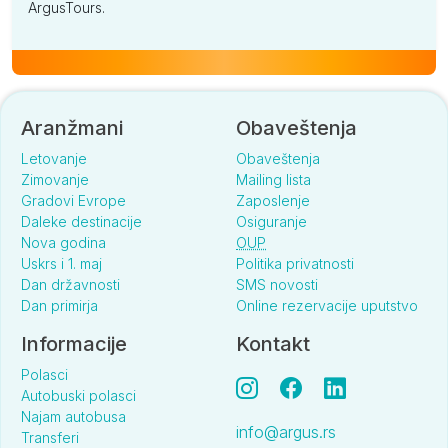
ArgusTours.
Aranžmani
Obaveštenja
Letovanje
Obaveštenja
Zimovanje
Mailing lista
Gradovi Evrope
Zaposlenje
Daleke destinacije
Osiguranje
Nova godina
OUP
Uskrs i 1. maj
Politika privatnosti
Dan državnosti
SMS novosti
Dan primirja
Online rezervacije uputstvo
Informacije
Kontakt
Polasci
Autobuski polasci
Najam autobusa
info@argus.rs
Transferi