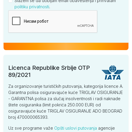
Slažem se da dobijam email obaveštenja i prihvatam
politiku privatnosti
.
Kompanija
Licenca Republike Srbije OTP
89/2021
Za organizovanje turističkih putovanja, kategorija licence A.
Garantna polisa osiguravajuće kuće TRIGLAV OSIGURANJE
- GARANTNA polisa za slučaj insolventnosti i radi naknade
štete osiguranika (limit pokrića 250.000 EUR) od
osiguravajuće kuće TRIGLAV OSIGURANJE ADO BEOGRAD
broj 470000065393.
Uz sve programe važe
Opšti uslovi putovanja
agencije