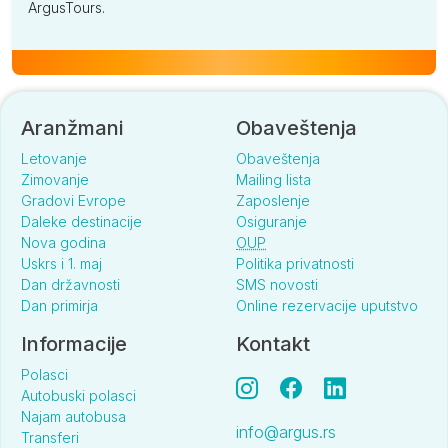
ArgusTours.
Aranžmani
Obaveštenja
Letovanje
Obaveštenja
Zimovanje
Mailing lista
Gradovi Evrope
Zaposlenje
Daleke destinacije
Osiguranje
Nova godina
OUP
Uskrs i 1. maj
Politika privatnosti
Dan državnosti
SMS novosti
Dan primirja
Online rezervacije uputstvo
Informacije
Kontakt
Polasci
Autobuski polasci
Najam autobusa
info@argus.rs
Transferi