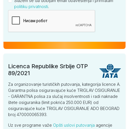
Slažem se da dobijam email obaveštenja i prihvatam
politiku privatnosti
.
Kompanija
Licenca Republike Srbije OTP
89/2021
Za organizovanje turističkih putovanja, kategorija licence A.
Garantna polisa osiguravajuće kuće TRIGLAV OSIGURANJE
- GARANTNA polisa za slučaj insolventnosti i radi naknade
štete osiguranika (limit pokrića 250.000 EUR) od
osiguravajuće kuće TRIGLAV OSIGURANJE ADO BEOGRAD
broj 470000065393.
Uz sve programe važe
Opšti uslovi putovanja
agencije