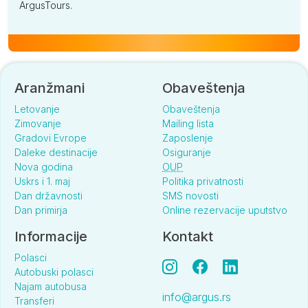
ArgusTours.
Aranžmani
Obaveštenja
Letovanje
Obaveštenja
Zimovanje
Mailing lista
Gradovi Evrope
Zaposlenje
Daleke destinacije
Osiguranje
Nova godina
OUP
Uskrs i 1. maj
Politika privatnosti
Dan državnosti
SMS novosti
Dan primirja
Online rezervacije uputstvo
Informacije
Kontakt
Polasci
Autobuski polasci
Najam autobusa
info@argus.rs
Transferi