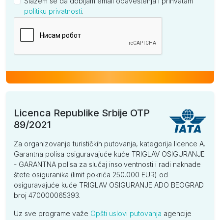
Slažem se da dobijam email obaveštenja i prihvatam
politiku privatnosti
.
Kompanija
Licenca Republike Srbije OTP
89/2021
Za organizovanje turističkih putovanja, kategorija licence A.
Garantna polisa osiguravajuće kuće TRIGLAV OSIGURANJE
- GARANTNA polisa za slučaj insolventnosti i radi naknade
štete osiguranika (limit pokrića 250.000 EUR) od
osiguravajuće kuće TRIGLAV OSIGURANJE ADO BEOGRAD
broj 470000065393.
Uz sve programe važe
Opšti uslovi putovanja
agencije