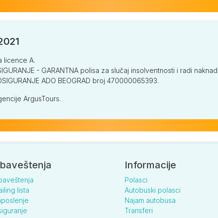
/2021
a licence A.
GURANJE - GARANTNA polisa za slučaj insolventnosti i radi naknade š
V OSIGURANJE ADO BEOGRAD broj 470000065393.
encije ArgusTours.
baveštenja
Informacije
baveštenja
Polasci
iling lista
Autobuski polasci
poslenje
Najam autobusa
iguranje
Transferi