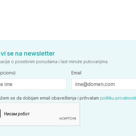
avi se na newsletter
macije o posebnim ponudama i last-minute putovanjima.
opciono)
Email
ažem se da dobijam email obaveštenja i prihvatam
politiku privatnosti
ija