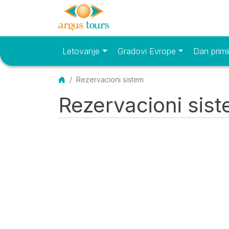
Letovanje
Gradovi Evrope
Dan primi
Osnovni meni
Početna
Rezervacioni sistem
Rezervacioni sis