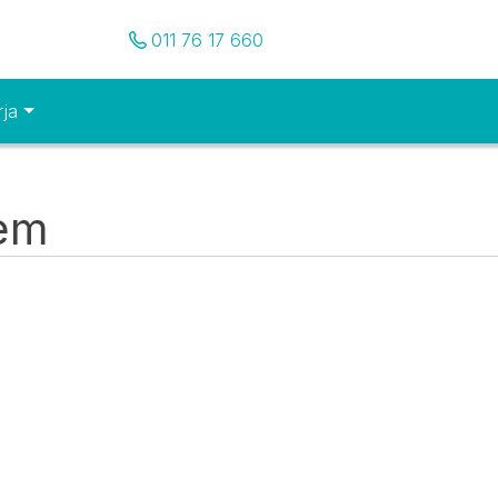
Pozovite nas
011 76 17 660
rja
tem