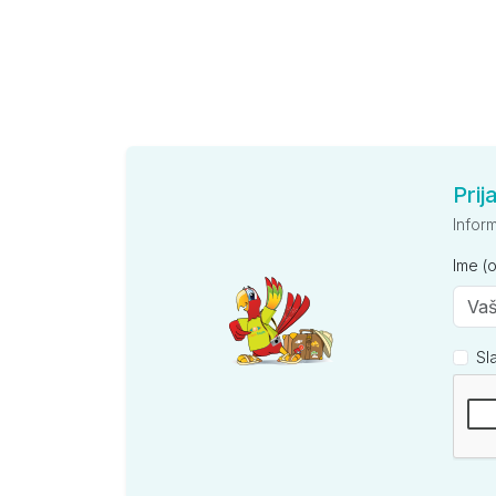
Prij
Infor
Ime (
Sl
Kompan