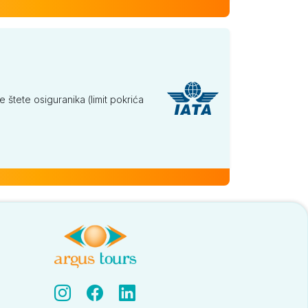
tete osiguranika (limit pokrića