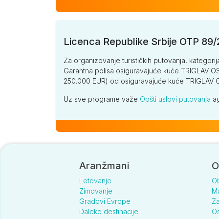
Licenca Republike Srbije OTP 89
Za organizovanje turističkih putovanja, kategorij
Garantna polisa osiguravajuće kuće TRIGLAV OSI
250.000 EUR) od osiguravajuće kuće TRIGLA
Uz sve programe važe
Opšti uslovi putovanja
ag
Aranžmani
O
Letovanje
O
Zimovanje
Ma
Gradovi Evrope
Za
Daleke destinacije
Os