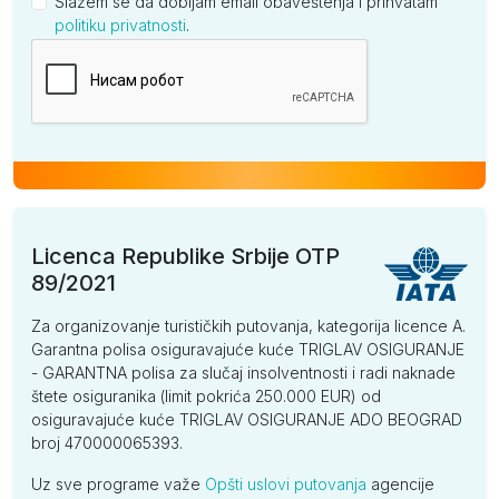
Slažem se da dobijam email obaveštenja i prihvatam
politiku privatnosti
.
Kompanija
Licenca Republike Srbije OTP
89/2021
Za organizovanje turističkih putovanja, kategorija licence A.
Garantna polisa osiguravajuće kuće TRIGLAV OSIGURANJE
- GARANTNA polisa za slučaj insolventnosti i radi naknade
štete osiguranika (limit pokrića 250.000 EUR) od
osiguravajuće kuće TRIGLAV OSIGURANJE ADO BEOGRAD
broj 470000065393.
Uz sve programe važe
Opšti uslovi putovanja
agencije