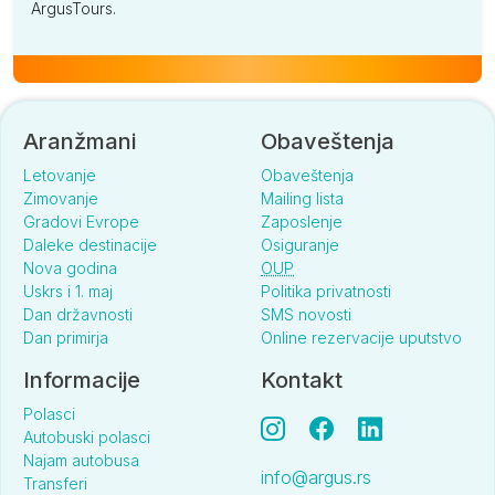
ArgusTours.
Aranžmani
Obaveštenja
Letovanje
Obaveštenja
Zimovanje
Mailing lista
Gradovi Evrope
Zaposlenje
Daleke destinacije
Osiguranje
Nova godina
OUP
Uskrs i 1. maj
Politika privatnosti
Dan državnosti
SMS novosti
Dan primirja
Online rezervacije uputstvo
Informacije
Kontakt
Polasci
Autobuski polasci
Najam autobusa
info@argus.rs
Transferi