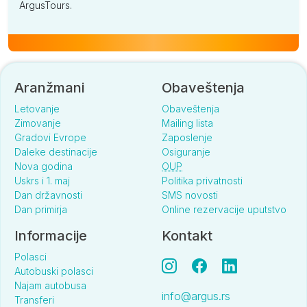
ArgusTours.
Aranžmani
Obaveštenja
Letovanje
Obaveštenja
Zimovanje
Mailing lista
Gradovi Evrope
Zaposlenje
Daleke destinacije
Osiguranje
Nova godina
OUP
Uskrs i 1. maj
Politika privatnosti
Dan državnosti
SMS novosti
Dan primirja
Online rezervacije uputstvo
Informacije
Kontakt
Polasci
Autobuski polasci
Najam autobusa
info@argus.rs
Transferi