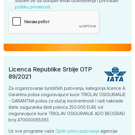
Slažem se da dobijam email obaveštenja i prihvatam
politiku privatnosti
.
Kompanija
Licenca Republike Srbije OTP
89/2021
Za organizovanje turističkih putovanja, kategorija licence A.
Garantna polisa osiguravajuće kuće TRIGLAV OSIGURANJE
- GARANTNA polisa za slučaj insolventnosti i radi naknade
štete osiguranika (limit pokrića 250.000 EUR) od
osiguravajuće kuće TRIGLAV OSIGURANJE ADO BEOGRAD
broj 470000065393.
Uz sve programe važe
Opšti uslovi putovanja
agencije