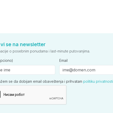
avi se na newsletter
macije o posebnim ponudama i last-minute putovanjima.
opciono)
Email
ažem se da dobijam email obaveštenja i prihvatam
politiku privatnosti
ija