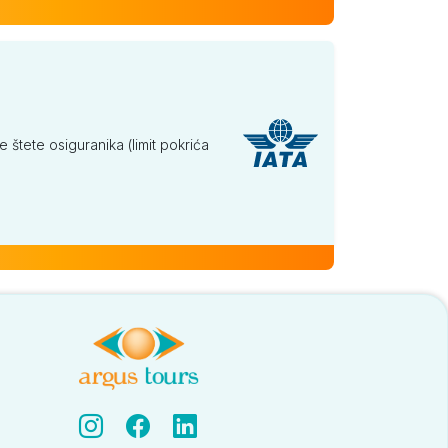
tete osiguranika (limit pokrića