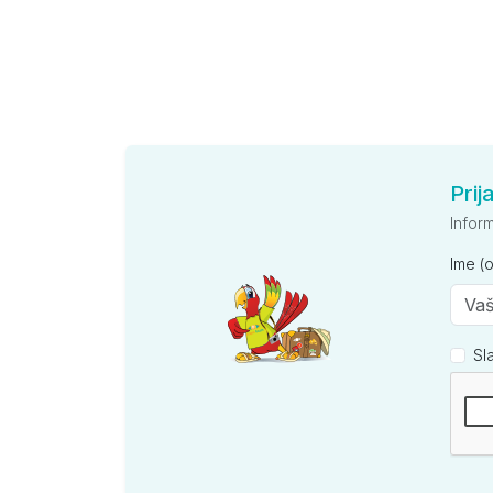
Prij
Infor
Ime (
Sl
Kompan