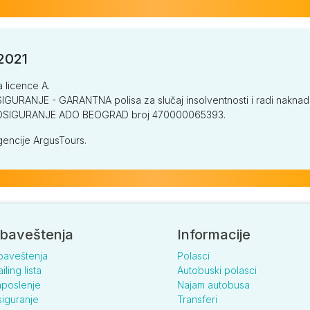
/2021
a licence A.
GURANJE - GARANTNA polisa za slučaj insolventnosti i radi naknade š
V OSIGURANJE ADO BEOGRAD broj 470000065393.
encije ArgusTours.
baveštenja
Informacije
baveštenja
Polasci
iling lista
Autobuski polasci
poslenje
Najam autobusa
iguranje
Transferi