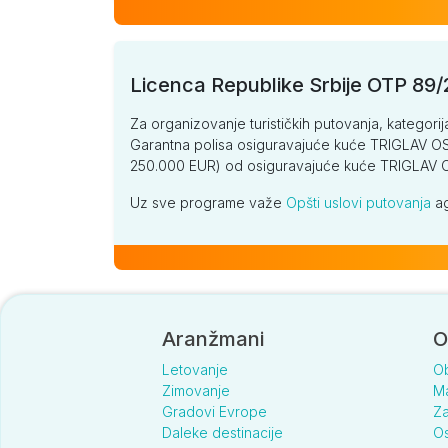
Licenca Republike Srbije OTP 89
Za organizovanje turističkih putovanja, kategorij
Garantna polisa osiguravajuće kuće TRIGLAV OSI
250.000 EUR) od osiguravajuće kuće TRIGLA
Uz sve programe važe
Opšti uslovi putovanja
ag
Aranžmani
O
Letovanje
O
Zimovanje
Ma
Gradovi Evrope
Za
Daleke destinacije
Os