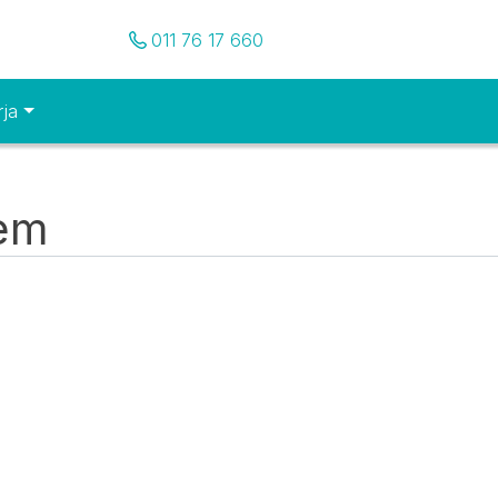
Pozovite nas
011 76 17 660
rja
tem