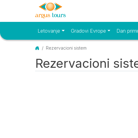
Letovanje
Gradovi Evrope
Dan primi
Osnovni meni
Početna
Rezervacioni sistem
Rezervacioni sis