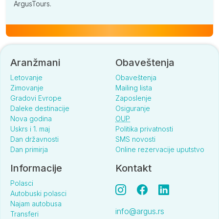
ArgusTours.
Aranžmani
Obaveštenja
Letovanje
Obaveštenja
Zimovanje
Mailing lista
Gradovi Evrope
Zaposlenje
Daleke destinacije
Osiguranje
Nova godina
OUP
Uskrs i 1. maj
Politika privatnosti
Dan državnosti
SMS novosti
Dan primirja
Online rezervacije uputstvo
Informacije
Kontakt
Polasci
Autobuski polasci
Najam autobusa
info@argus.rs
Transferi