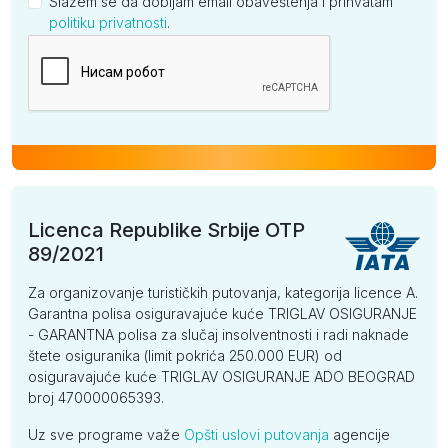
Slažem se da dobijam email obaveštenja i prihvatam
politiku privatnosti
.
Kompanija
Licenca Republike Srbije OTP
89/2021
Za organizovanje turističkih putovanja, kategorija licence A.
Garantna polisa osiguravajuće kuće TRIGLAV OSIGURANJE
- GARANTNA polisa za slučaj insolventnosti i radi naknade
štete osiguranika (limit pokrića 250.000 EUR) od
osiguravajuće kuće TRIGLAV OSIGURANJE ADO BEOGRAD
broj 470000065393.
Uz sve programe važe
Opšti uslovi putovanja
agencije