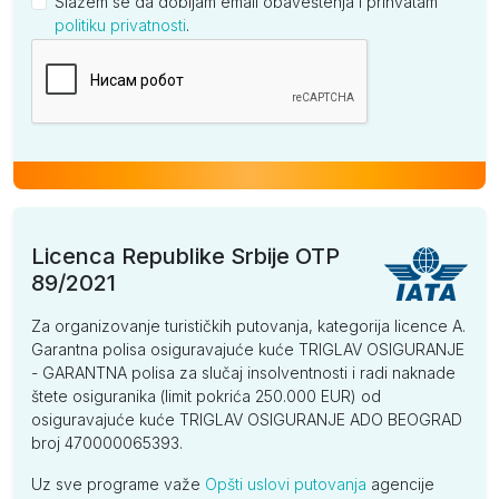
Slažem se da dobijam email obaveštenja i prihvatam
politiku privatnosti
.
Kompanija
Licenca Republike Srbije OTP
89/2021
Za organizovanje turističkih putovanja, kategorija licence A.
Garantna polisa osiguravajuće kuće TRIGLAV OSIGURANJE
- GARANTNA polisa za slučaj insolventnosti i radi naknade
štete osiguranika (limit pokrića 250.000 EUR) od
osiguravajuće kuće TRIGLAV OSIGURANJE ADO BEOGRAD
broj 470000065393.
Uz sve programe važe
Opšti uslovi putovanja
agencije