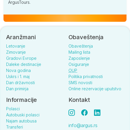
ArgusTours.
Aranžmani
Obaveštenja
Letovanje
Obaveštenja
Zimovanje
Mailing lista
Gradovi Evrope
Zaposlenje
Daleke destinacije
Osiguranje
Nova godina
OUP
Uskrs i 1. maj
Politika privatnosti
Dan državnosti
SMS novosti
Dan primirja
Online rezervacije uputstvo
Informacije
Kontakt
Polasci
Autobuski polasci
Najam autobusa
info@argus.rs
Transferi