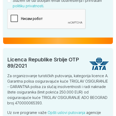
Slažem se da dobijam email obaveštenja i prihvatam
politiku privatnosti
.
Kompanija
Licenca Republike Srbije OTP
89/2021
Za organizovanje turističkih putovanja, kategorija licence A.
Garantna polisa osiguravajuće kuće TRIGLAV OSIGURANJE
- GARANTNA polisa za slučaj insolventnosti i radi naknade
štete osiguranika (limit pokrića 250.000 EUR) od
osiguravajuće kuće TRIGLAV OSIGURANJE ADO BEOGRAD
broj 470000065393.
Uz sve programe važe
Opšti uslovi putovanja
agencije