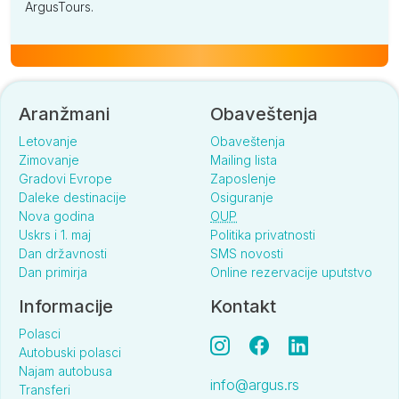
ArgusTours.
Aranžmani
Obaveštenja
Letovanje
Obaveštenja
Zimovanje
Mailing lista
Gradovi Evrope
Zaposlenje
Daleke destinacije
Osiguranje
Nova godina
OUP
Uskrs i 1. maj
Politika privatnosti
Dan državnosti
SMS novosti
Dan primirja
Online rezervacije uputstvo
Informacije
Kontakt
Polasci
Autobuski polasci
Najam autobusa
info@argus.rs
Transferi