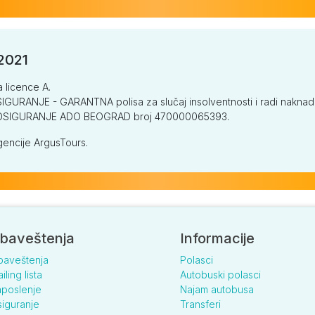
/2021
a licence A.
GURANJE - GARANTNA polisa za slučaj insolventnosti i radi naknade š
V OSIGURANJE ADO BEOGRAD broj 470000065393.
encije ArgusTours.
baveštenja
Informacije
baveštenja
Polasci
iling lista
Autobuski polasci
poslenje
Najam autobusa
iguranje
Transferi