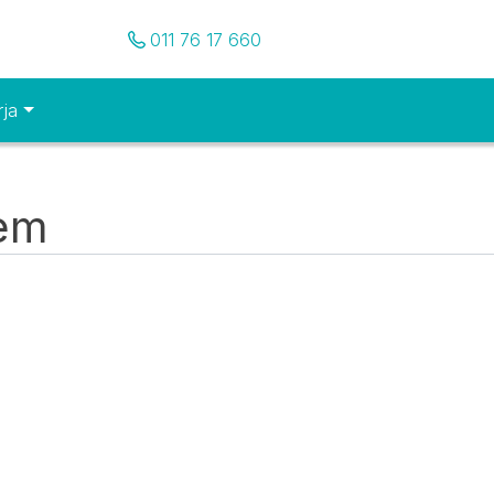
Pozovite nas
011 76 17 660
rja
tem