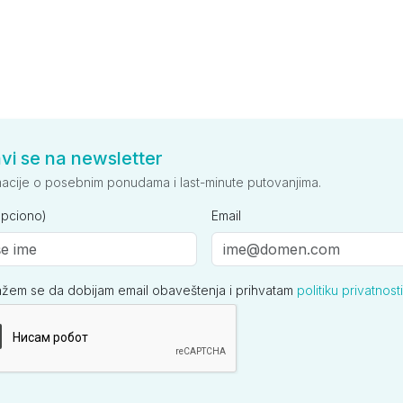
avi se na newsletter
macije o posebnim ponudama i last-minute putovanjima.
opciono)
Email
ažem se da dobijam email obaveštenja i prihvatam
politiku privatnosti
ija