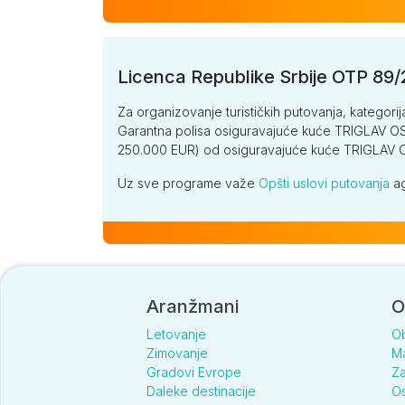
Licenca Republike Srbije OTP 89
Za organizovanje turističkih putovanja, kategorij
Garantna polisa osiguravajuće kuće TRIGLAV OSI
250.000 EUR) od osiguravajuće kuće TRIGLA
Uz sve programe važe
Opšti uslovi putovanja
ag
Aranžmani
O
Letovanje
O
Zimovanje
Ma
Gradovi Evrope
Za
Daleke destinacije
Os