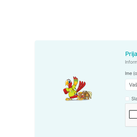
Prij
Infor
Ime (
Sl
Kompan