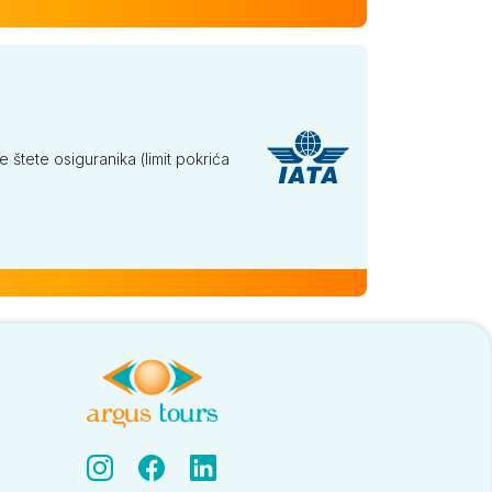
tete osiguranika (limit pokrića