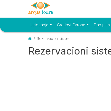
Letovanje
Gradovi Evrope
Dan primi
Osnovni meni
Početna
Rezervacioni sistem
Rezervacioni sis