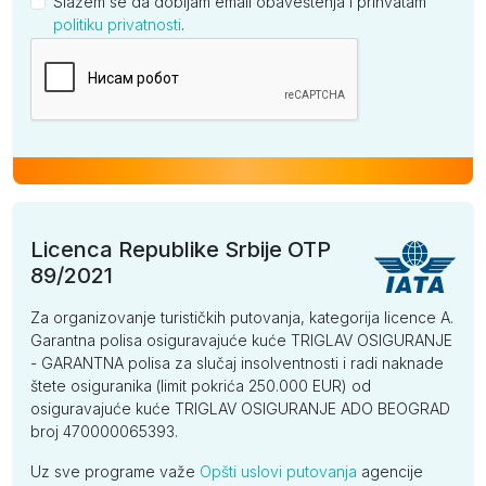
Slažem se da dobijam email obaveštenja i prihvatam
politiku privatnosti
.
Kompanija
Licenca Republike Srbije OTP
89/2021
Za organizovanje turističkih putovanja, kategorija licence A.
Garantna polisa osiguravajuće kuće TRIGLAV OSIGURANJE
- GARANTNA polisa za slučaj insolventnosti i radi naknade
štete osiguranika (limit pokrića 250.000 EUR) od
osiguravajuće kuće TRIGLAV OSIGURANJE ADO BEOGRAD
broj 470000065393.
Uz sve programe važe
Opšti uslovi putovanja
agencije