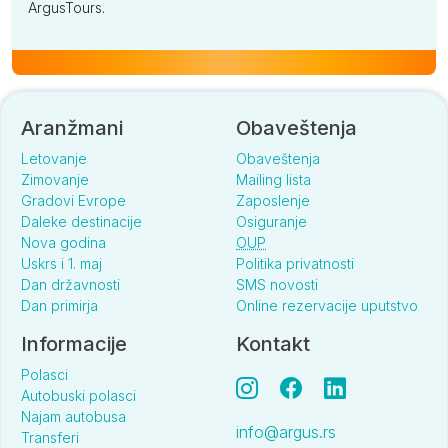
ArgusTours.
Aranžmani
Obaveštenja
Letovanje
Obaveštenja
Zimovanje
Mailing lista
Gradovi Evrope
Zaposlenje
Daleke destinacije
Osiguranje
Nova godina
OUP
Uskrs i 1. maj
Politika privatnosti
Dan državnosti
SMS novosti
Dan primirja
Online rezervacije uputstvo
Informacije
Kontakt
Polasci
Autobuski polasci
Najam autobusa
info@argus.rs
Transferi