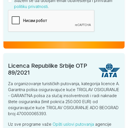
Slažem se da dobijam email obaveštenja i prihvatam
politiku privatnosti
.
Kompanija
Licenca Republike Srbije OTP
89/2021
Za organizovanje turističkih putovanja, kategorija licence A.
Garantna polisa osiguravajuće kuće TRIGLAV OSIGURANJE
- GARANTNA polisa za slučaj insolventnosti i radi naknade
štete osiguranika (limit pokrića 250.000 EUR) od
osiguravajuće kuće TRIGLAV OSIGURANJE ADO BEOGRAD
broj 470000065393.
Uz sve programe važe
Opšti uslovi putovanja
agencije