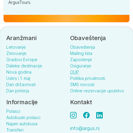
ArgusTours.
Aranžmani
Obaveštenja
Letovanje
Obaveštenja
Zimovanje
Mailing lista
Gradovi Evrope
Zaposlenje
Daleke destinacije
Osiguranje
Nova godina
OUP
Uskrs i 1. maj
Politika privatnosti
Dan državnosti
SMS novosti
Dan primirja
Online rezervacije uputstvo
Informacije
Kontakt
Polasci
Autobuski polasci
Najam autobusa
info@argus.rs
Transferi