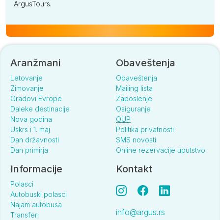
ArgusTours.
Aranžmani
Obaveštenja
Letovanje
Obaveštenja
Zimovanje
Mailing lista
Gradovi Evrope
Zaposlenje
Daleke destinacije
Osiguranje
Nova godina
OUP
Uskrs i 1. maj
Politika privatnosti
Dan državnosti
SMS novosti
Dan primirja
Online rezervacije uputstvo
Informacije
Kontakt
Polasci
Autobuski polasci
Najam autobusa
info@argus.rs
Transferi