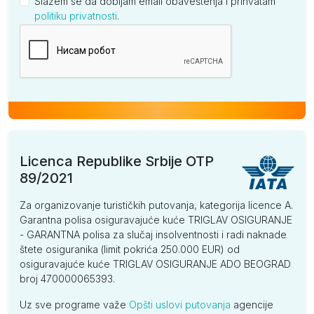
Slažem se da dobijam email obaveštenja i prihvatam
politiku privatnosti
.
Kompanija
Licenca Republike Srbije OTP
89/2021
Za organizovanje turističkih putovanja, kategorija licence A.
Garantna polisa osiguravajuće kuće TRIGLAV OSIGURANJE
- GARANTNA polisa za slučaj insolventnosti i radi naknade
štete osiguranika (limit pokrića 250.000 EUR) od
osiguravajuće kuće TRIGLAV OSIGURANJE ADO BEOGRAD
broj 470000065393.
Uz sve programe važe
Opšti uslovi putovanja
agencije