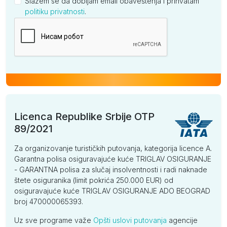
Slažem se da dobijam email obaveštenja i prihvatam
politiku privatnosti
.
Kompanija
Licenca Republike Srbije OTP
89/2021
Za organizovanje turističkih putovanja, kategorija licence A.
Garantna polisa osiguravajuće kuće TRIGLAV OSIGURANJE
- GARANTNA polisa za slučaj insolventnosti i radi naknade
štete osiguranika (limit pokrića 250.000 EUR) od
osiguravajuće kuće TRIGLAV OSIGURANJE ADO BEOGRAD
broj 470000065393.
Uz sve programe važe
Opšti uslovi putovanja
agencije