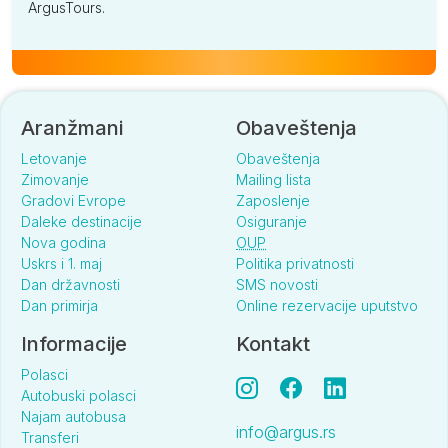
ArgusTours.
Aranžmani
Obaveštenja
Letovanje
Obaveštenja
Zimovanje
Mailing lista
Gradovi Evrope
Zaposlenje
Daleke destinacije
Osiguranje
Nova godina
OUP
Uskrs i 1. maj
Politika privatnosti
Dan državnosti
SMS novosti
Dan primirja
Online rezervacije uputstvo
Informacije
Kontakt
Polasci
Autobuski polasci
Najam autobusa
info@argus.rs
Transferi