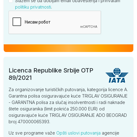
Slažem se da dobijam email obaveštenja i prihvatam
politiku privatnosti
.
Kompanija
Licenca Republike Srbije OTP
89/2021
Za organizovanje turističkih putovanja, kategorija licence A.
Garantna polisa osiguravajuće kuće TRIGLAV OSIGURANJE
- GARANTNA polisa za slučaj insolventnosti i radi naknade
štete osiguranika (limit pokrića 250.000 EUR) od
osiguravajuće kuće TRIGLAV OSIGURANJE ADO BEOGRAD
broj 470000065393.
Uz sve programe važe
Opšti uslovi putovanja
agencije