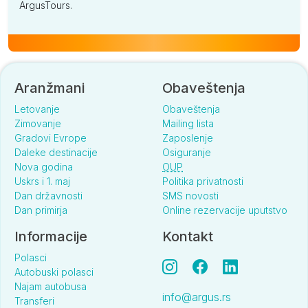
ArgusTours.
Aranžmani
Obaveštenja
Letovanje
Obaveštenja
Zimovanje
Mailing lista
Gradovi Evrope
Zaposlenje
Daleke destinacije
Osiguranje
Nova godina
OUP
Uskrs i 1. maj
Politika privatnosti
Dan državnosti
SMS novosti
Dan primirja
Online rezervacije uputstvo
Informacije
Kontakt
Polasci
Autobuski polasci
Najam autobusa
info@argus.rs
Transferi