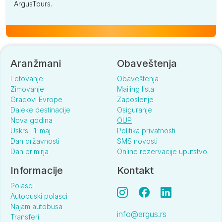
ArgusTours.
Aranžmani
Obaveštenja
Letovanje
Obaveštenja
Zimovanje
Mailing lista
Gradovi Evrope
Zaposlenje
Daleke destinacije
Osiguranje
Nova godina
OUP
Uskrs i 1. maj
Politika privatnosti
Dan državnosti
SMS novosti
Dan primirja
Online rezervacije uputstvo
Informacije
Kontakt
Polasci
Autobuski polasci
Najam autobusa
info@argus.rs
Transferi