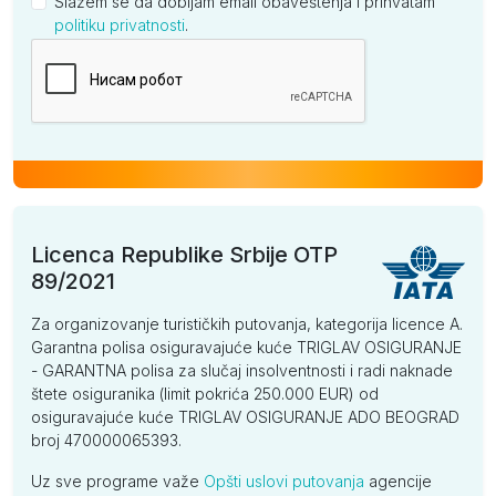
Slažem se da dobijam email obaveštenja i prihvatam
politiku privatnosti
.
Kompanija
Licenca Republike Srbije OTP
89/2021
Za organizovanje turističkih putovanja, kategorija licence A.
Garantna polisa osiguravajuće kuće TRIGLAV OSIGURANJE
- GARANTNA polisa za slučaj insolventnosti i radi naknade
štete osiguranika (limit pokrića 250.000 EUR) od
osiguravajuće kuće TRIGLAV OSIGURANJE ADO BEOGRAD
broj 470000065393.
Uz sve programe važe
Opšti uslovi putovanja
agencije