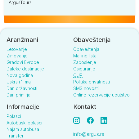
ArgusTours.
Aranžmani
Obaveštenja
Letovanje
Obaveštenja
Zimovanje
Mailing lista
Gradovi Evrope
Zaposlenje
Daleke destinacije
Osiguranje
Nova godina
OUP
Uskrs i 1. maj
Politika privatnosti
Dan državnosti
SMS novosti
Dan primirja
Online rezervacije uputstvo
Informacije
Kontakt
Polasci
Autobuski polasci
Najam autobusa
info@argus.rs
Transferi