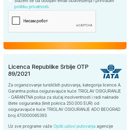
Slažem se da dobijam email obaveštenja i prihvatam
politiku privatnosti
.
Kompanija
Licenca Republike Srbije OTP
89/2021
Za organizovanje turističkih putovanja, kategorija licence A.
Garantna polisa osiguravajuće kuće TRIGLAV OSIGURANJE
- GARANTNA polisa za slučaj insolventnosti i radi naknade
štete osiguranika (limit pokrića 250.000 EUR) od
osiguravajuće kuće TRIGLAV OSIGURANJE ADO BEOGRAD
broj 470000065393.
Uz sve programe važe
Opšti uslovi putovanja
agencije