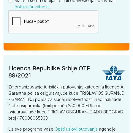
Slažem se da dobijam email obaveštenja i prihvatam
politiku privatnosti
.
Kompanija
Licenca Republike Srbije OTP
89/2021
Za organizovanje turističkih putovanja, kategorija licence A.
Garantna polisa osiguravajuće kuće TRIGLAV OSIGURANJE
- GARANTNA polisa za slučaj insolventnosti i radi naknade
štete osiguranika (limit pokrića 250.000 EUR) od
osiguravajuće kuće TRIGLAV OSIGURANJE ADO BEOGRAD
broj 470000065393.
Uz sve programe važe
Opšti uslovi putovanja
agencije