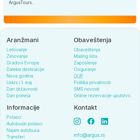
ArgusTours.
Aranžmani
Obaveštenja
Letovanje
Obaveštenja
Zimovanje
Mailing lista
Gradovi Evrope
Zaposlenje
Daleke destinacije
Osiguranje
Nova godina
OUP
Uskrs i 1. maj
Politika privatnosti
Dan državnosti
SMS novosti
Dan primirja
Online rezervacije uputstvo
Informacije
Kontakt
Polasci
Autobuski polasci
Najam autobusa
info@argus.rs
Transferi