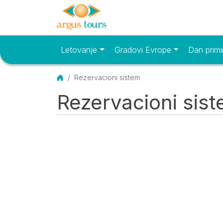
Letovanje
Gradovi Evrope
Dan primi
Osnovni meni
Početna
Rezervacioni sistem
Rezervacioni sis