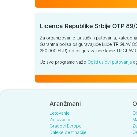
Licenca Republike Srbije OTP 89
Za organizovanje turističkih putovanja, kategorij
Garantna polisa osiguravajuće kuće TRIGLAV OSI
250.000 EUR) od osiguravajuće kuće TRIGLA
Uz sve programe važe
Opšti uslovi putovanja
ag
Aranžmani
O
Letovanje
O
Zimovanje
Ma
Gradovi Evrope
Za
Daleke destinacije
Os