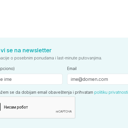
avi se na newsletter
macije o posebnim ponudama i last-minute putovanjima.
opciono)
Email
ažem se da dobijam email obaveštenja i prihvatam
politiku privatnosti
ija