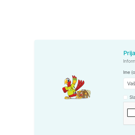
Prij
Infor
Ime (
Sl
Kompan