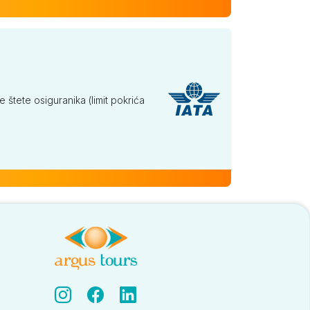
tete osiguranika (limit pokrića