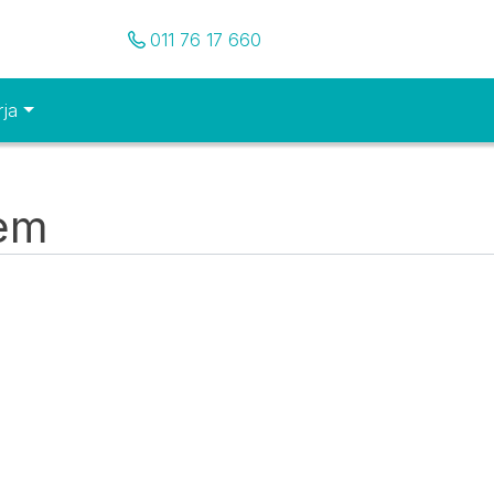
Pozovite nas
011 76 17 660
rja
tem