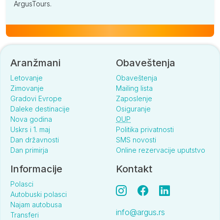
ArgusTours.
Aranžmani
Obaveštenja
Letovanje
Obaveštenja
Zimovanje
Mailing lista
Gradovi Evrope
Zaposlenje
Daleke destinacije
Osiguranje
Nova godina
OUP
Uskrs i 1. maj
Politika privatnosti
Dan državnosti
SMS novosti
Dan primirja
Online rezervacije uputstvo
Informacije
Kontakt
Polasci
Autobuski polasci
Najam autobusa
info@argus.rs
Transferi