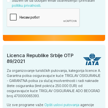
Slažem se da dobijam email obaveštenja i prihvatam
politiku privatnosti
.
Kompanija
Licenca Republike Srbije OTP
89/2021
Za organizovanje turističkih putovanja, kategorija licence A.
Garantna polisa osiguravajuće kuće TRIGLAV OSIGURANJE
- GARANTNA polisa za slučaj insolventnosti i radi naknade
štete osiguranika (limit pokrića 250.000 EUR) od
osiguravajuće kuće TRIGLAV OSIGURANJE ADO BEOGRAD
broj 470000065393.
Uz sve programe važe
Opšti uslovi putovanja
agencije