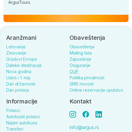
ArgusTours.
Aranžmani
Obaveštenja
Letovanje
Obaveštenja
Zimovanje
Mailing lista
Gradovi Evrope
Zaposlenje
Daleke destinacije
Osiguranje
Nova godina
OUP
Uskrs i 1. maj
Politika privatnosti
Dan državnosti
SMS novosti
Dan primirja
Online rezervacije uputstvo
Informacije
Kontakt
Polasci
Autobuski polasci
Najam autobusa
info@argus.rs
Transferi