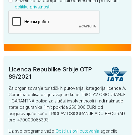
Slažem se da dobijam email obaveštenja i prihvatam
politiku privatnosti
.
Kompanija
Licenca Republike Srbije OTP
89/2021
Za organizovanje turističkih putovanja, kategorija licence A.
Garantna polisa osiguravajuće kuće TRIGLAV OSIGURANJE
- GARANTNA polisa za slučaj insolventnosti i radi naknade
štete osiguranika (limit pokrića 250.000 EUR) od
osiguravajuće kuće TRIGLAV OSIGURANJE ADO BEOGRAD
broj 470000065393.
Uz sve programe važe
Opšti uslovi putovanja
agencije