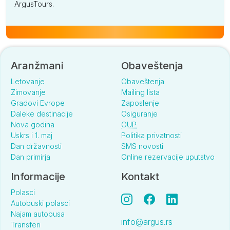
ArgusTours.
Aranžmani
Obaveštenja
Letovanje
Obaveštenja
Zimovanje
Mailing lista
Gradovi Evrope
Zaposlenje
Daleke destinacije
Osiguranje
Nova godina
OUP
Uskrs i 1. maj
Politika privatnosti
Dan državnosti
SMS novosti
Dan primirja
Online rezervacije uputstvo
Informacije
Kontakt
Polasci
Autobuski polasci
Najam autobusa
info@argus.rs
Transferi