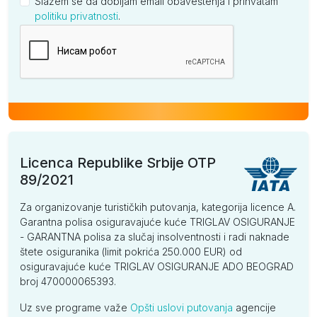
Slažem se da dobijam email obaveštenja i prihvatam
politiku privatnosti
.
Kompanija
Licenca Republike Srbije OTP
89/2021
Za organizovanje turističkih putovanja, kategorija licence A.
Garantna polisa osiguravajuće kuće TRIGLAV OSIGURANJE
- GARANTNA polisa za slučaj insolventnosti i radi naknade
štete osiguranika (limit pokrića 250.000 EUR) od
osiguravajuće kuće TRIGLAV OSIGURANJE ADO BEOGRAD
broj 470000065393.
Uz sve programe važe
Opšti uslovi putovanja
agencije