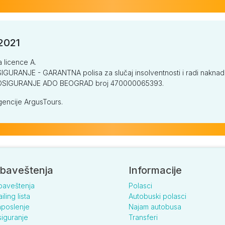
/2021
a licence A.
GURANJE - GARANTNA polisa za slučaj insolventnosti i radi naknade š
V OSIGURANJE ADO BEOGRAD broj 470000065393.
encije ArgusTours.
baveštenja
Informacije
baveštenja
Polasci
iling lista
Autobuski polasci
poslenje
Najam autobusa
iguranje
Transferi