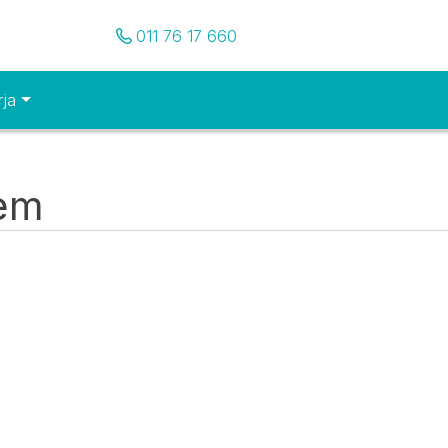
Pozovite nas
011 76 17 660
rja
tem