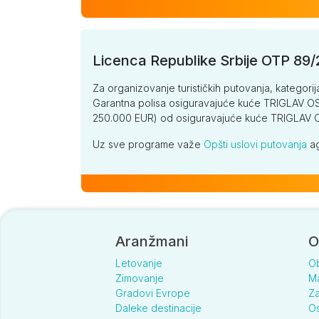
Licenca Republike Srbije OTP 89
Za organizovanje turističkih putovanja, kategorij
Garantna polisa osiguravajuće kuće TRIGLAV OSI
250.000 EUR) od osiguravajuće kuće TRIGLA
Uz sve programe važe
Opšti uslovi putovanja
ag
Aranžmani
O
Letovanje
O
Zimovanje
Ma
Gradovi Evrope
Za
Daleke destinacije
Os