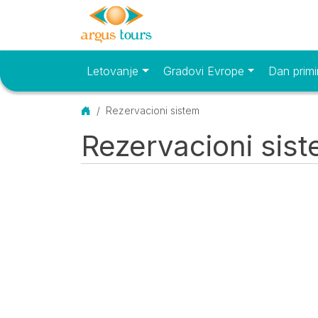
Letovanje
Gradovi Evrope
Dan primi
Osnovni meni
Početna
Rezervacioni sistem
Rezervacioni sis