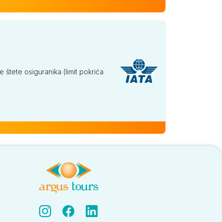
tete osiguranika (limit pokrića