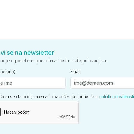
avi se na newsletter
macije o posebnim ponudama i last-minute putovanjima.
opciono)
Email
ažem se da dobijam email obaveštenja i prihvatam
politiku privatnosti
ija