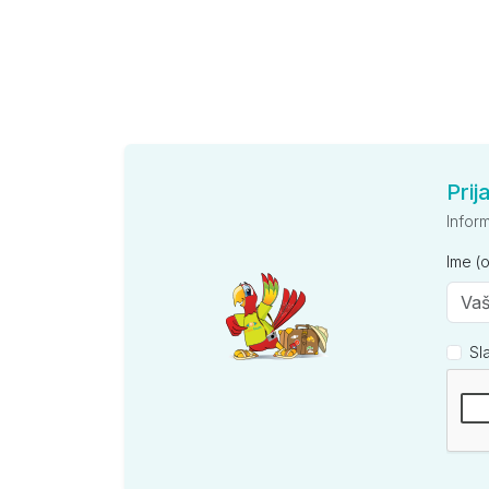
Prij
Infor
Ime (
Sl
Kompan