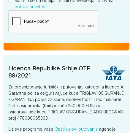
Slažem se da dobijam email obaveštenja i prihvatam
politiku privatnosti
.
Kompanija
Licenca Republike Srbije OTP
89/2021
Za organizovanje turističkih putovanja, kategorija licence A.
Garantna polisa osiguravajuće kuće TRIGLAV OSIGURANJE
- GARANTNA polisa za slučaj insolventnosti i radi naknade
štete osiguranika (limit pokrića 250.000 EUR) od
osiguravajuće kuće TRIGLAV OSIGURANJE ADO BEOGRAD
broj 470000065393.
Uz sve programe važe
Opšti uslovi putovanja
agencije