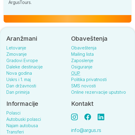
ArgusTours.
Aranžmani
Obaveštenja
Letovanje
Obaveštenja
Zimovanje
Mailing lista
Gradovi Evrope
Zaposlenje
Daleke destinacije
Osiguranje
Nova godina
OUP
Uskrs i 1. maj
Politika privatnosti
Dan državnosti
SMS novosti
Dan primirja
Online rezervacije uputstvo
Informacije
Kontakt
Polasci
Autobuski polasci
Najam autobusa
info@argus.rs
Transferi