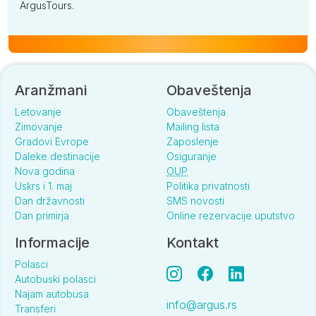
ArgusTours.
Aranžmani
Obaveštenja
Letovanje
Obaveštenja
Zimovanje
Mailing lista
Gradovi Evrope
Zaposlenje
Daleke destinacije
Osiguranje
Nova godina
OUP
Uskrs i 1. maj
Politika privatnosti
Dan državnosti
SMS novosti
Dan primirja
Online rezervacije uputstvo
Informacije
Kontakt
Polasci
Autobuski polasci
Najam autobusa
info@argus.rs
Transferi