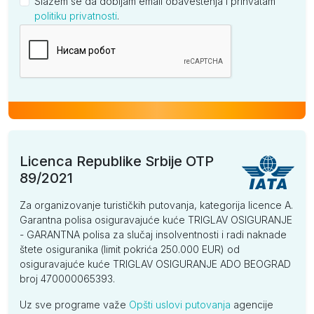
Slažem se da dobijam email obaveštenja i prihvatam
politiku privatnosti
.
Kompanija
Licenca Republike Srbije OTP
89/2021
Za organizovanje turističkih putovanja, kategorija licence A.
Garantna polisa osiguravajuće kuće TRIGLAV OSIGURANJE
- GARANTNA polisa za slučaj insolventnosti i radi naknade
štete osiguranika (limit pokrića 250.000 EUR) od
osiguravajuće kuće TRIGLAV OSIGURANJE ADO BEOGRAD
broj 470000065393.
Uz sve programe važe
Opšti uslovi putovanja
agencije